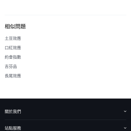
相似問題
土豆效應
口紅效應
約會指數
吉芬品
長尾效應
關於我們
認識華盛
媒體報導
意見反饋
站點服務