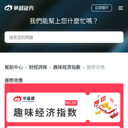
立即開戶
我們能幫上您什麼忙嗎？
幫助中心
>
財經詞條
>
趣味經濟指數
>
邊際效應
邊際效應
要聞
快訊
美股
港股
新股