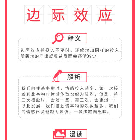
華盛APls
低時延極速交易系統
概述
AM 資產管理服務
ECM 股權資本市場服務
FICC 固定收益、外匯和大宗商品服務
WM 財富管理服務
關於我們
媒體報導