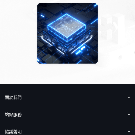
關於我們
認識華盛
媒體報導
意見反饋
站點服務
收費標準
交易工具
幫助中心
協議聲明