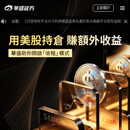
立即開戶
公告：
本公司近日發現有不法分子利用華盛証券名義於各大網絡平台發布虛假消息，試圖冒充
讓投資更清晰
一個優質投資機會
要聞
快訊
美股
港股
新股
加密貨幣