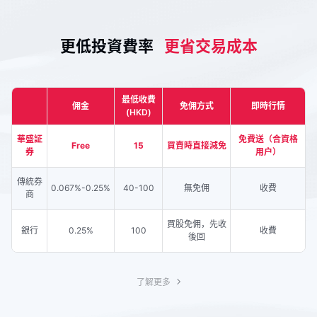
更低投資費率
更省交易成本
最低收費
佣金
免佣方式
即時行情
(HKD)
華盛証
免費送（合資格
Free
15
買賣時直接減免
券
用户）
傳統券
0.067%-0.25%
40-100
無免佣
收費
商
買股免佣，先收
銀行
0.25%
100
收費
後回
了解更多