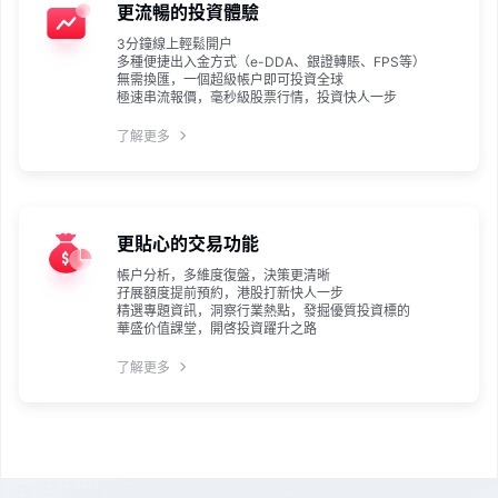
更流暢的投資體驗
3分鐘線上輕鬆開户
多種便捷出入金方式（e-DDA、銀證轉賬、FPS等）
無需換匯，一個超級帳户即可投資全球
極速串流報價，毫秒級股票行情，投資快人一步
了解更多
更貼心的交易功能
帳户分析，多維度復盤，決策更清晰
孖展額度提前預約，港股打新快人一步
精選專題資訊，洞察行業熱點，發掘優質投資標的
華盛价值課堂，開啓投資躍升之路
了解更多