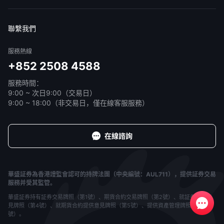
免責聲明
服務條款
隱私聲明
我的協議
聯繫我們
服務熱線
+852 2508 4588
服務時間：
9:00 ~ 次日9:00（交易日）
9:00 ~ 18:00（非交易日，僅在線客服服務）
在線諮詢
華盛証券為香港證監會認可的持牌法團（中央編號：AUL711），提供証券交易
服務并受其監管。
華盛証券持有証券交易牌照（第1號）、期貨合約交易牌照（第2號）、就証券提供意
見牌照（第4號）、就期貨合約提供意見牌照（第5號）、提供資產管理牌照（第9
號）。