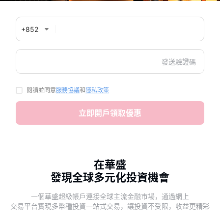
華盛APls
低時延極速交易系統
+852
概述
AM 資產管理服務
ECM 股權資本市場服務
FICC 固定收益、外匯和大宗商品服務
WM 財富管理服務
發送驗證碼
關於我們
媒體報導
閱讀並同意
服務協議
和
隱私政策
立即開戶領取優惠
在華盛
發現全球多元化投資機會
一個華盛超級帳戶連接全球主流金融市場，通過網上
交易平台實現多
幣種投資一站式交易，讓投資不受限，收益更精彩