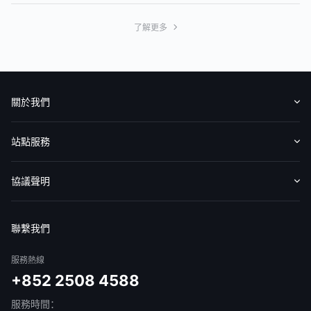
了解更多
關於我們
認識華盛
媒體報導
意見反饋
站點服務
收費標準
交易工具
幫助中心
協議聲明
免責聲明
服務條款
隱私聲明
我的協議
聯繫我們
服務熱線
+852 2508 4588
服務時間：