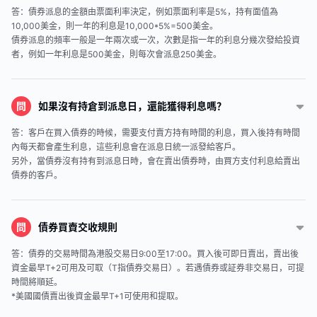
答：債券派息的金額由票面利率決定，例如票面利率是5%，持有面值為
10,000美金，則一年的利息是10,000*5%=500美金。
債券派息的頻率一般是一年兩次或一次，次數是指一年的利息分幾次發給投資
者，例如一年利息是500美金，則每次會派息250美金。
問
如果沒有持倉到派息日，還能獲得利息嗎？
答：客戶在買入債券的時候，需要支付賣方持有時間的利息，買入後持有時間
內每天都會產生利息，這些利息會在派息日統一派發給客戶。
另外，當債券沒有持有到派息日時，會在賣出債券時，由買方支付利息給賣出
債券的客戶。
問
債券買賣交收規則
答：債券的交易時間為港股交易日9:00至17:00。買入後可即日賣出，賣出後
資金最早T+2可用及可取（T指債券交易日）。若遇債券或証券非交易日，可提
時間將順延。
*美國國債賣出後資金最早T+1可使用和提取。