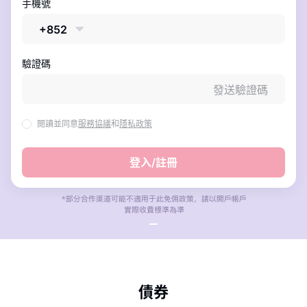
手機號
華盛APls
低時延極速交易系統
+852
概述
AM 資產管理服務
ECM 股權資本市場服務
FICC 固定收益、外匯和大宗商品服務
WM 財富管理服務
驗證碼
發送驗證碼
關於我們
媒體報導
閱讀並同意
服務協議
和
隱私政策
登入/註冊
債券