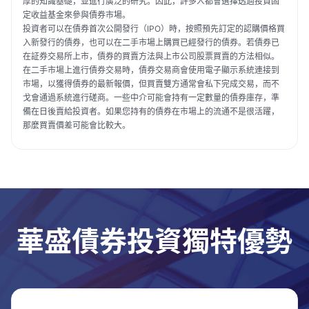
厚的知識基礎，並進行廣泛的研究。因此，許多人都會選擇透過投資固
定收益基金來參與債券市場。
投資者可以在債券首次公開發行（IPO）時，按照預先訂定的認購價格買
入新發行的債券，也可以在二手市場上購買已經發行的債券。若債券已
在証券交易所上市，債券的買賣方法與上市公司股票買賣的方法相似。
在二手市場上進行債券交易時，債券交易商會使用電子顯示系統連接到
市場，以獲得債券的最新報價，但買賣雙方通常會私下完成交易，而不
戈會通過系統進行磋商。一些中介可能會持有一定數量的債券庫存，準
備在日後賣給投資者。如果您持有的債券在市場上的流通不是很活躍，
那麼買賣價差可能會比較大。
華盛債券投資獨特優勢