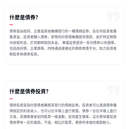
什麼是債券？
債券是由政府、企業或其他機構發行的一種債務証券，旨在向投資者籌
集資金。投資者購入債券，即等同向發債機構提供貸款，並於特定期限
內收取利息，於到期時取回本金。 華盛証券提供一系列債券以供選擇，
包括政府債、企業債等，同時通過便捷化的債券買賣平台，助力投資者
輕鬆參與債券投資。
什麼是債券投資？
債券投資是指向發債者購買其發行的債務証券。投資者可以透過債券獲
得固定的利息收入，也可以在市場上進行買賣。債券一旦在市場上進行
交易，其價格便會如同股票一樣波動，從而產生價差，這也意味著投資
債券帶有一定的風險。不過，相比於股票，債券所承擔的風險較小。