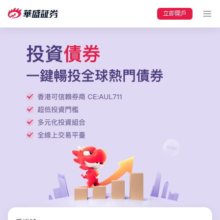
立即開戶
要聞
快訊
美股
港股
新股
加密貨幣