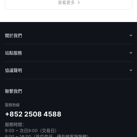
查看更多
關於我們
認識華盛
媒體報導
意見反饋
站點服務
收費標準
交易工具
幫助中心
協議聲明
免責聲明
服務條款
隱私聲明
我的協議
聯繫我們
服務熱線
+852 2508 4588
服務時間：
9:00 ~ 次日9:00（交易日）
9:00 ~ 18:00（非交易日，僅在線客服服務）