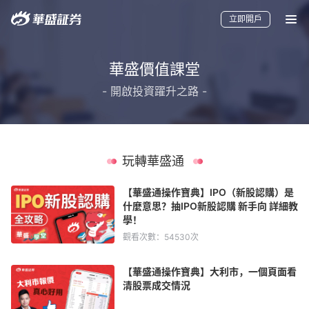
立即開戶
華盛價值課堂
- 開啟投資躍升之路 -
玩轉華盛通
【華盛通操作寶典】IPO（新股認購）是
什麼意思？抽IPO新股認購 新手向 詳細教
要聞
快訊
美股
港股
新股
加密貨幣
學！
觀看次數：54530次
【華盛通操作寶典】大利市，一個頁面看
清股票成交情況