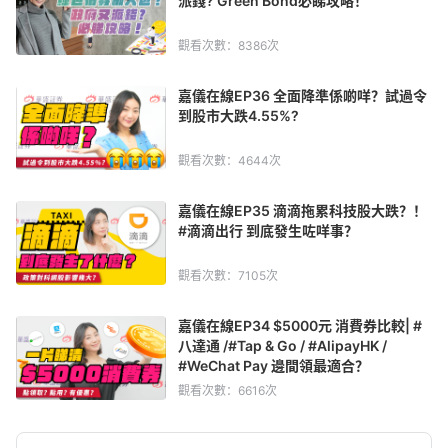
派錢? Green Bond必睇攻略！
觀看次數：8386次
嘉儀在線EP36 全面降準係啲咩？試過令
到股市大跌4.55%?
觀看次數：4644次
嘉儀在線EP35 滴滴拖累科技股大跌？！
#滴滴出行 到底發生咗咩事？
觀看次數：7105次
嘉儀在線EP34 $5000元 消費券比較| #
八達通 /#Tap & Go / #AlipayHK /
#WeChat Pay 邊間領最適合？
觀看次數：6616次