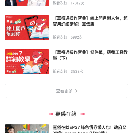
觀看次數：17612次
華盛APls
低時延極速交易系統
【華盛通操作寶典】線上開戶懶人包，超
實用詳細講解！嘉儀版
概述
AM 資產管理服務
ECM 股權資本市場服務
FICC 固定收益、外匯和大宗商品服務
WM 財富管理服務
觀看次數：5992次
關於我們
媒體報導
【華盛通操作寶典】條件單，落盤工具教
學（下）
觀看次數：3538次
查看更多
嘉儀在線
嘉儀在線EP37 綠色債券懶人包！政府又