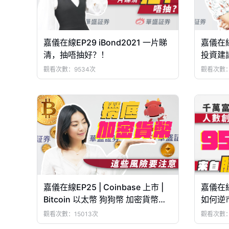
嘉儀在線EP29 iBond2021 一片睇
嘉儀在線EP28 
清，抽唔抽好？！
投資建
觀看次數：9534次
觀看次數：
嘉儀在線EP25 | Coinbase 上市 |
嘉儀在線
Bitcoin 以太幣 狗狗幣 加密貨幣風
如何逆
險 前景分析
觀看次數：15013次
觀看次數：