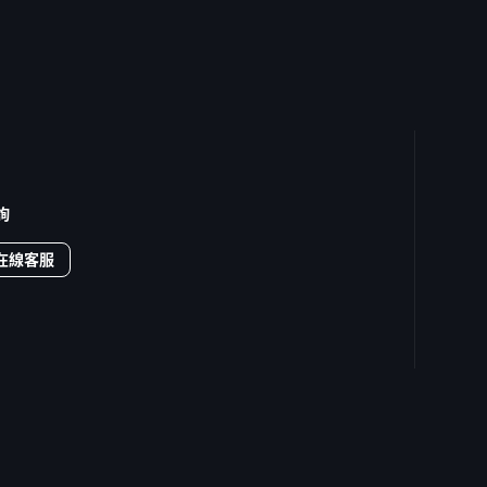
詢
在線客服