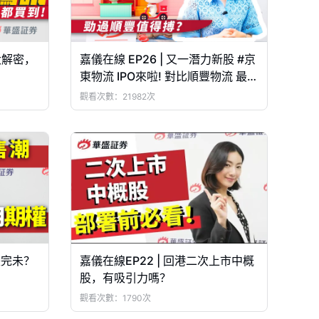
場大解密，
嘉儀在線 EP26 | 又一潛力新股 #京
東物流 IPO來啦! 對比順豐物流 最全
分析，睇哩篇就夠
觀看次數：21982次
跌完未？
嘉儀在線EP22 | 回港二次上市中概
股，有吸引力嗎？
觀看次數：1790次