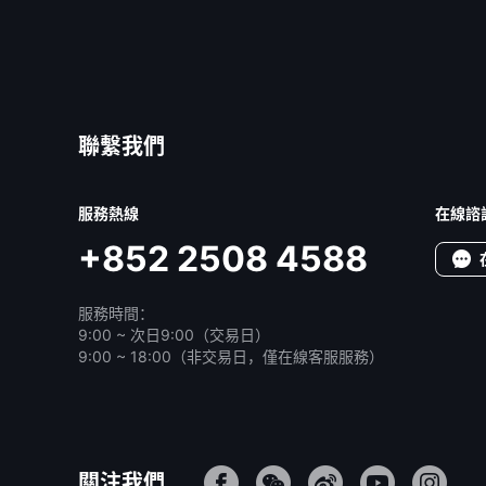
聯繫我們
服務熱線
在線諮
+852 2508 4588
服務時間：
9:00 ~ 次日9:00（交易日）
9:00 ~ 18:00（非交易日，僅在線客服服務）
關注我們