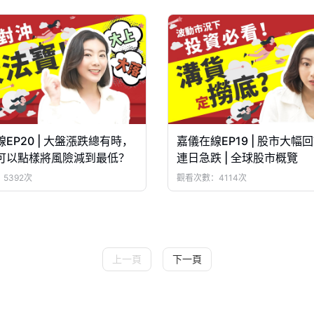
| 大盤漲跌總有時，
嘉儀在線EP19 | 股市大幅
可以點樣將風險減到最低？
連日急跌 | 全球股市概覽
5392次
觀看次數：4114次
上一頁
下一頁