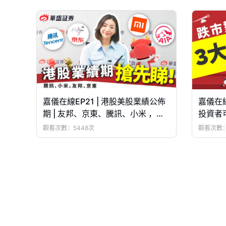
嘉儀在線EP21 | 港股美股業績公佈
嘉儀在線EP20 
期 | 友邦、京東、騰訊、小米 ，重
投資者
磅股逐個睇
觀看次數：5448次
觀看次數：