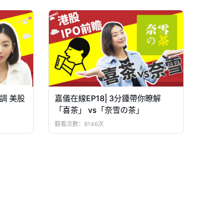
回調 美股
嘉儀在線EP18| 3分鍾帶你瞭解
「喜茶」 vs「奈雪の茶」
觀看次數：8146次