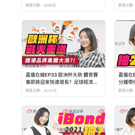
觀看次數：8386次
觀看次數：
嘉儀在線EP33 歐洲杯大熱 體育賽
嘉儀在線
事即將迎來快速增長？足球經濟受
分鍾帶你
惠股份逐個數！
申請資
觀看次數：4032次
觀看次數：