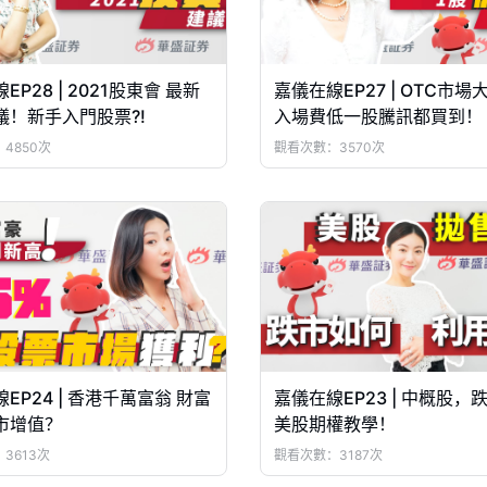
| 2021股東會 最新
嘉儀在線EP27 | OTC市
議！新手入門股票?!
入場費低一股騰訊都買到！
4850次
觀看次數：3570次
EP24 | 香港千萬富翁 財富
嘉儀在線EP23 | 中概股，
市增值？
美股期權教學！
3613次
觀看次數：3187次