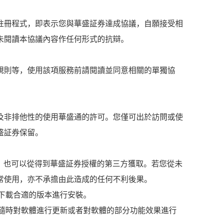
註冊程式，即表示您與華盛証券達成協議，自願接受相
未閱讀本協議內容作任何形式的抗辯。
規則等，使用該項服務前請閱讀並同意相關的單獨協
。
及非排他性的使用華盛通的許可。您僅可出於訪問或使
盛証券保留。
通，也可以從得到華盛証券授權的第三方獲取。若您從未
常使用，亦不承擔由此造成的任何不利後果。
擇下載合適的版本進行安裝。
權隨時對軟體進行更新或者對軟體的部分功能效果進行