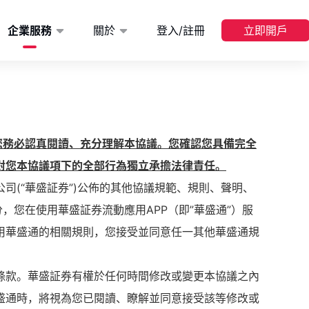
企業服務
關於
登入/註冊
立即開戶
請您務必認真閱讀、充分理解本協議。您確認您具備完全
對您本協議項下的全部行為獨立承擔法律責任。
司(“華盛証券”)公佈的其他協議規範、規則、聲明、
，您在使用華盛証券流動應用APP（即”華盛通”）服
用華盛通的相關規則，您接受並同意任一其他華盛通規
條款。華盛証券有權於任何時間修改或變更本協議之內
盛通時，將視為您已閱讀、瞭解並同意接受該等修改或