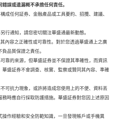
何錯誤或遺漏概不承擔任何責任。
不構成任何証券、金融產品或工具要約、招攬、建議、
不另行通知，請您密切關注華盛通最新動態。
證其內容之正確性或可靠性。對於您透過華盛通上之廣
不負品質保證之責任。
為可靠的來源，但華盛証券並不保證其準確性，而資訊
。華盛証券不會調查、核實、監察或贊同其內容、準確
等不可抗力現象，或許將造成您使用上的不便、資料丟
服務時應自行採取防護措施。華盛証券對您因上述原因
。
式操作經驗和安全防範知識，一旦發現帳戶或手機異