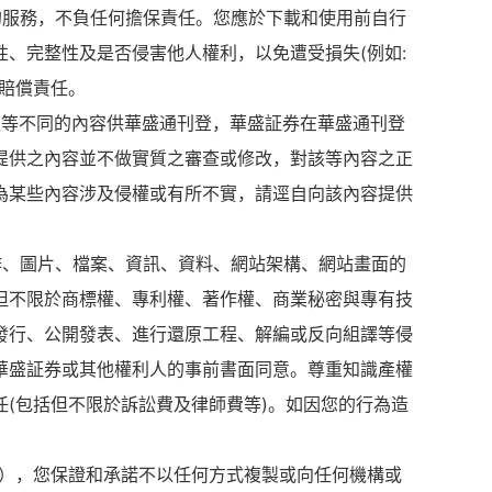
的服務，不負任何擔保責任。您應於下載和使用前自行
、完整性及是否侵害他人權利，以免遭受損失(例如:
賠償責任。
報等不同的內容供華盛通刊登，華盛証券在華盛通刊登
提供之內容並不做實質之審查或修改，對該等內容之正
為某些內容涉及侵權或有所不實，請逕自向該內容提供
作、圖片、檔案、資訊、資料、網站架構、網站畫面的
但不限於商標權、專利權、著作權、商業秘密與專有技
發行、公開發表、進行還原工程、解編或反向組譯等侵
華盛証券或其他權利人的事前書面同意。尊重知識產權
(包括但不限於訴訟費及律師費等)。如因您的行為造
。
"），您保證和承諾不以任何方式複製或向任何機構或