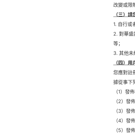
改變或限
（三）請
1. 自
2. 對
等；
3. 其
（四）用
您應對註
據從事下
（1）發
（2）發
（3）發
（4）發
（5）發