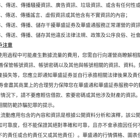
佈、傳送、傳播騷擾資訊、廣告資訊、垃圾資訊、或含有任何性
佈、傳送、傳播謠言、虛假資訊或其他含有不實資訊的內容；
佈、傳送、傳播、儲存干擾華盛証券及華盛通服務正常運營的資
佈、傳送、傳播、儲存其他違反法律法規、政策及公序良俗、社
戶注意
盛通使用過程中可能產生數據流量的費用，您需自行向運營商瞭解
應妥善保管帳號資訊、帳號密碼以及其他與帳號相關的資訊、資料
產損失等，您應立即通知華盛証券並自行承擔相關法律後果及責
盛証券會盡其商業上的合理努力保障您在華盛通和華盛証券服務中的
何情況下，請不要應輕信借款、索要密碼或其他涉及財產的資訊
相關防範詐騙犯罪的提示。
及流動應用包含的內容和資訊是根據公開資料分析和演釋，該公
和可靠度，但不能保證其絕對準確和可靠，且亦不會承擔因任何
下的責任或合約責任又或其他責任）。華盛通的行情價格、圖表