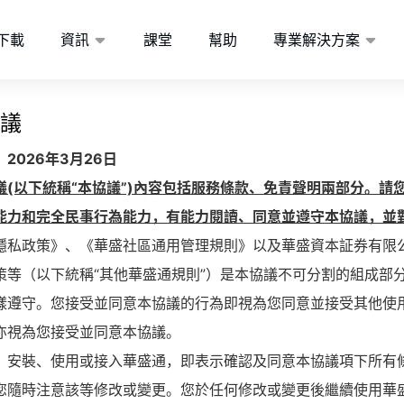
下載
資訊
課堂
幫助
專業解決方案
議
2026年3月26日
議(以下統稱“本協議”)內容包括服務條款、免責聲明兩部分。
能力和完全民事行為能力，有能力閱讀、同意並遵守本協議，並
隱私政策》、《華盛社區通用管理規則》以及華盛資本証券有限公
策等（以下統稱“其他華盛通規則”）是本協議不可分割的組成部分
樣遵守。您接受並同意本協議的行為即視為您同意並接受其他使
亦視為您接受並同意本協議。
、安裝、使用或接入華盛通，即表示確認及同意本協議項下所有
您隨時注意該等修改或變更。您於任何修改或變更後繼續使用華