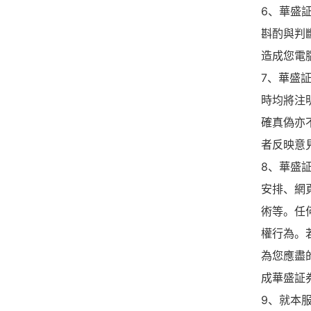
6、華盛
斟酌與判
造成您電
7、華盛
時均將注
確真偽亦
者反映意
8、華盛
安排、網
術等。任
權行為。
為您應盡
成華盛証
9、就本