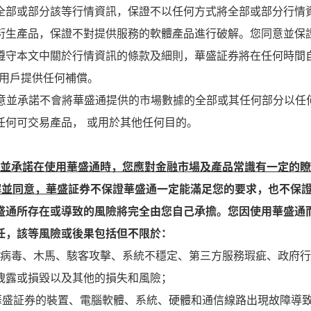
全部或部分該等行情資訊，保證不以任何方式將全部或部分行情
衍生產品，保證不對提供服務的軟體產品進行破解。您同意並保
遵守本文中關於行情資訊的條款及細則，華盛証券將在任何時間
向用戶提供任何補償。
同意並承諾不會將華盛通提供的市場數據的全部或其任何部分以任
任何可交易產品， 或用於其他任何目的。
認並承諾在使用華盛通時，您應對金融市場及產品常識有一定的
解並同意，華盛
証券不保證華盛通一定能滿足您的要求，也不保
盛通所存在或導致的風險將完全由您自己承擔。您因使用華盛通
任，該等風險或後果包括但不限於：
因電腦病毒、木馬、駭客攻擊、系統不穩定、第三方服務瑕疵、政
洩露或損毀以及其他的損失和風險；
您或華盛証券的裝置、電腦軟體、系統、硬體和通信線路出現故障