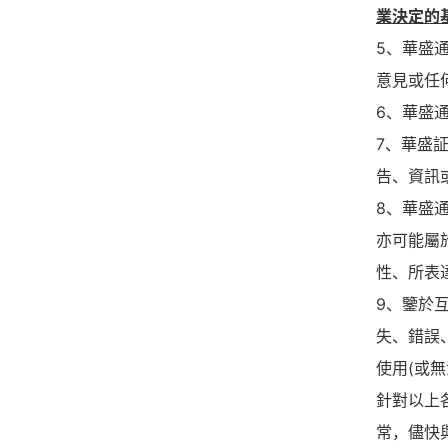
業決定的
5、華盛
意見或任
6、華盛
7、華盛
告、資訊
8、華盛
亦可能屬
性、所表
9、鑒於
失、錯誤
使用(或
針對以上
常，儘快