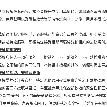
意本協議任意內容，請不要註冊或使用華盛通。如您通過華盛通
款、免責聲明以及隱私政策等所有協議內容。此後，用戶不得以
華盛通某特定服務時，該服務可能會另有單獨的協議、相關業務
用前述特定服務，即視為您接受相關單獨協議和相應的業務規則
盛通使用說明
授權您個人一項有限的、可撤銷的、不可轉讓的、不可轉授權的
提供之服務的目的而使用，本協議未授權的其他一切權利仍由華
盛通的獲取、安裝及更新
可以直接從華盛証券官網、特定流動應用程式平臺等管道下載華盛
權的第三方獲取華盛通，華盛証券無法保證該軟體的安全性和正
同的終端設備使用不同的華盛通軟體版本，您應當根據實際情況選
了提升用戶體驗、完善服務內容、保證服務的安全性，華盛証券有