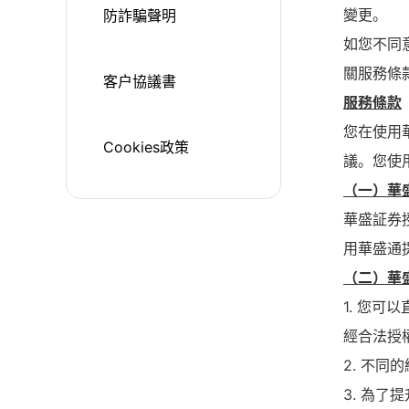
變更。
防詐騙聲明
如您不同
關服務條
客户協議書
服務條款
您在使用
Cookies政策
議。您使
（一）華
華盛証券
用華盛通
（二）華
1. 您
經合法授
2. 不
3. 為