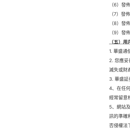
（6）發
（7）發
（8）發
（9）發
（五）用
1. 華
2. 您
滅失或財
3. 華
4、在任
經常留意
5、網站
訊的準確
否侵權法