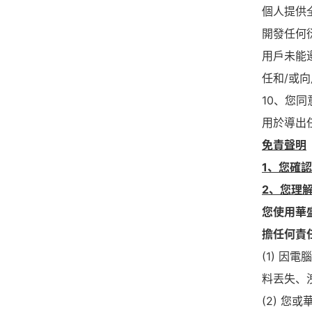
個人提供
開發任何
用戶未能
任和/或
10、您
用於導出
免責聲明
1、您確
2、您理
您使用華
擔任何責
(1) 
料丟失、
(2) 