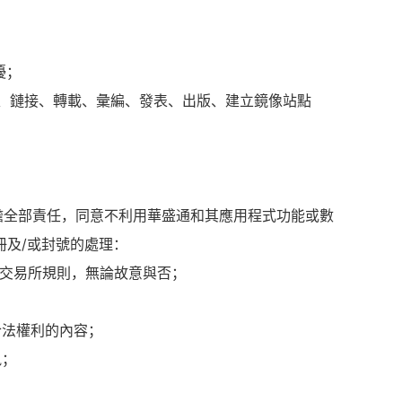
。
擾；
改、鏈接、轉載、彙編、發表、出版、建立鏡像站點
擔全部責任，同意不利用華盛通和其應用程式功能或數
冊及/或封號的處理：
券交易所規則，無論故意與否；
合法權利的內容；
訊；