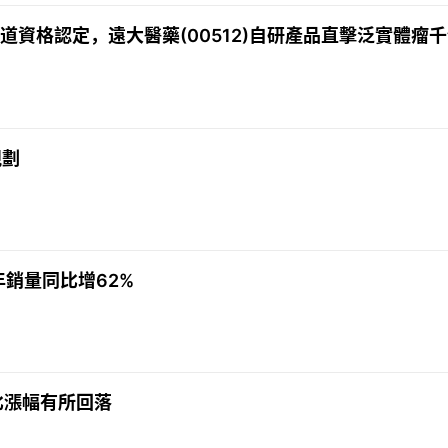
通道資格認定，遠大醫藥(00512)自研產品直擊泛實體瘤
規劃
銷量同比增62%
同比漲幅有所回落