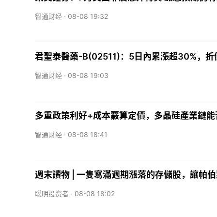
智通财经 ·
08-08 19:32
君聖泰醫藥-B(02511)：5日內累漲超30%
智通财经 ·
08-08 19:03
多重政策利好+成本覈算定價，多晶硅產業鏈能
智通财经 ·
08-08 18:41
週末讀物 | 一隻寫滿週期漲落的存儲股，讓
聪明投资者 ·
08-08 18:02