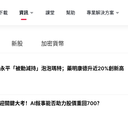
下載
資訊
課堂
幫助
專業解決方案
新股
加密貨幣
；段永平「被動減持」泡泡瑪特；藥明康德升近20%創新高
報迎關鍵大考！AI敍事能否助力股價重回700？