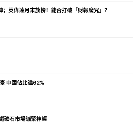
頭陣；英偉達月末放榜！能否打破「財報魔咒」？
臺 中國佔比達62%
全球鐵礦石市場繃緊神經