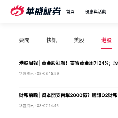
首頁
優惠與活動
要聞
快訊
美股
港股
港股周報 | 黃金股狂飆！靈寶黃金周升24%
华盛资讯 ·
08-08 15:59
財報前瞻 | 資本開支衝擊2000億？騰訊Q2財
华盛资讯 ·
08-07 14:46