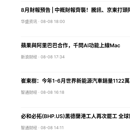
8月財報預告 | 中概財報齊襲！騰訊、京東打
华盛资讯 ·
08-08 18:00
蘋果與阿里巴巴合作，千問AI功能上線Mac
新浪财经 ·
08-08 17:34
崔東樹：今年1-6月世界新能源汽車銷量1122萬
智通财经 ·
08-08 16:18
必和必拓(BHP.US)黑德蘭港工人再次罷工 
智通财经 ·
08-08 14:11