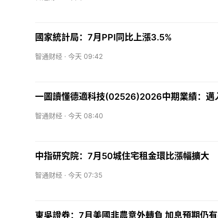
國家統計局：7月PPI同比上漲3.5%
智通财经 ·
今天 09:42
一圖讀懂德適科技(02526)2026中期業績
智通财经 ·
今天 08:40
中指研究院：7月50城住宅租金環比漲幅擴大
智通财经 ·
今天 07:35
東吳證券：7月美國非農意外轉負 加息預期仍