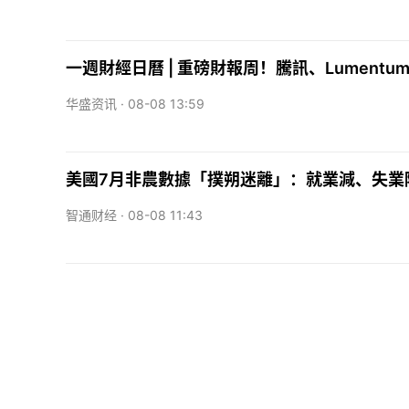
一週財經日曆 | 重磅財報周！騰訊、Lument
华盛资讯 ·
08-08 13:59
美國7月非農數據「撲朔迷離」：就業減、失業
智通财经 ·
08-08 11:43