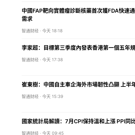
中國FAP靶向實體瘤診斷核藥首次獲FDA快速
需求
智通财经 ·
今天 18:18
李家超：目標第三季度內發表香港第一個五年
智通财经 ·
今天 17:38
崔東樹：中國自主車企海外市場韌性凸顯 上半年
智通财经 ·
今天 15:39
國家統計局解讀：7月CPI保持溫和上漲 PPI
智通财经 ·
今天 09:45