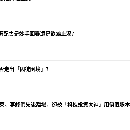
，折價配售是妙手回春還是飲鴆止渴？
否走出「囚徒困境」？
帕伯萊、李錄們先後離場，卻被「科技投資大神」用價值賬