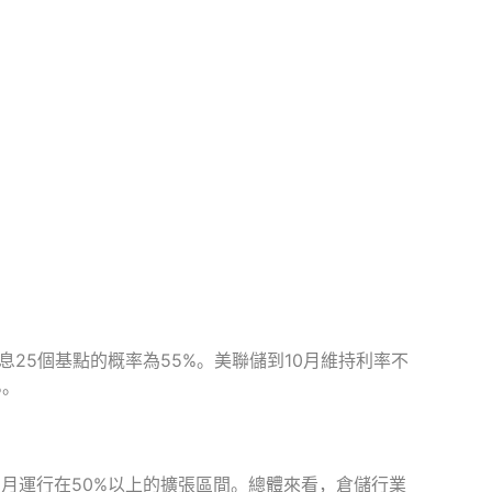
息25個基點的概率為55%。美聯儲到10月維持利率不
%。
個月運行在50%以上的擴張區間。總體來看，倉儲行業