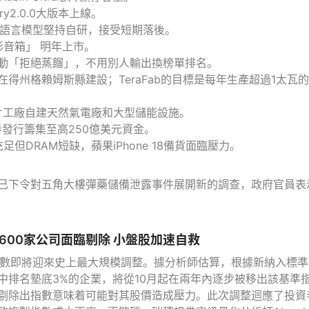
ory2.0.0大版本上線。
：大語言模型堅持自研，接受短期落後。
環形音箱」 明年上市。
節跳動「拒絕蒸餾」，不用別人輸出換榜單排名。
ab將在得州格賴姆斯縣建設；TeraFab的目標是每年生產超過1太瓦
得州芯片工廠自建天然氣電廠和大型儲能設施。
過債券發行籌集至高250億美元資金。
充足但DRAM短缺，蘋果iPhone 18備貨面臨壓力。
已下令對五角大樓彈藥儲備泄露事件展開新的調查，政府官員表
600家公司面臨剔除 小盤股加速自救
指數即將迎來史上最大規模調整。據分析師估算，根據新納入標準
中排名墊底3%的企業，將從10月起在兩年內逐步被移出該基準
剔除出指數意味着可能對其股價造成壓力。此次調整迴應了投資