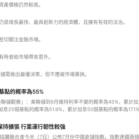
資產價格仍然較高。
仍是增長最快、最具創新力的經濟體，且擁有有效的法治。
密切關注金融市場。
有時會給市場帶來意外。
聯儲需做出最優決策，但不應被市場裹挾。
基點的概率為55%
美聯儲觀察」：美聯儲到9月維持利率不變的概率為45%，累計加
息25個基點的概率為51.9%，累計加息50個基點的概率為17.1
保持擴張 行業運行韌性較強
與採購聯合會今天（7日）公佈7月份中國倉儲指數。指數連續兩