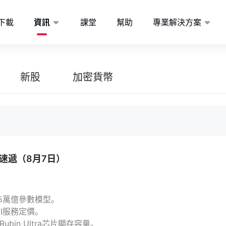
下載
資訊
課堂
幫助
專業解決方案
新股
加密貨幣
速遞（8月7日）
超5萬億參數模型。
API服務定價。
ubin Ultra芯片顯存容量。