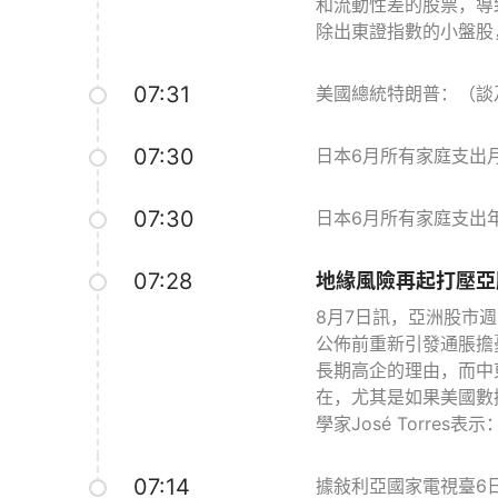
和流動性差的股票，導致
除出東證指數的小盤股
07:31
美國總統特朗普：（談
07:30
日本6月所有家庭支出月率 
07:30
日本6月所有家庭支出年率 
07:28
地緣風險再起打壓亞
8月7日訊，亞洲股市
公佈前重新引發通脹擔
長期高企的理由，而中東
在，尤其是如果美國數據
學家José Torr
07:14
據敍利亞國家電視臺6