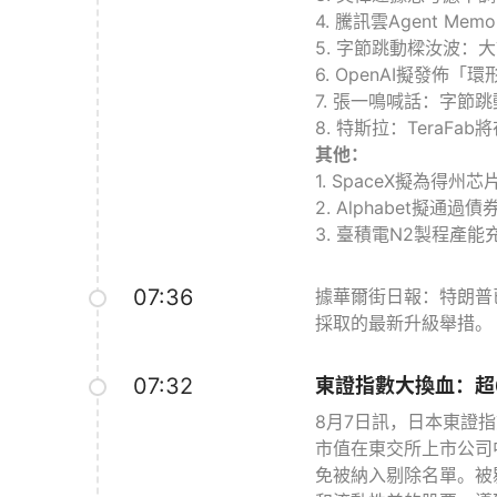
4. 騰訊雲Agent Mem
5. 字節跳動樑汝波
6. OpenAI擬發佈「
7. 張一鳴喊話：字
8. 特斯拉：TeraF
其他：
1. SpaceX擬為
2. Alphabet擬通
3. 臺積電N2製程產能
07:36
據華爾街日報：特朗普
採取的最新升級舉措。
07:32
東證指數大換血：超
8月7日訊，日本東證
市值在東交所上市公司
免被納入剔除名單。被