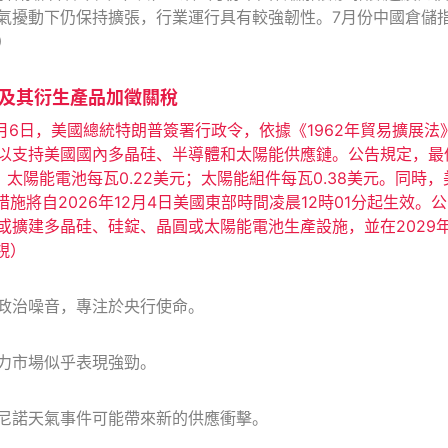
氣擾動下仍保持擴張，行業運行具有較強韌性。7月份中國倉儲指數
）
及其衍生產品加徵關稅
8月6日，美國總統特朗普簽署行政令，依據《1962年貿易擴展
以支持美國國內多晶硅、半導體和太陽能供應鏈。公告規定，最
；太陽能電池每瓦0.22美元；太陽能組件每瓦0.38美元。同
措施將自2026年12月4日美國東部時間凌晨12時01分起生
或擴建多晶硅、硅錠、晶圓或太陽能電池生產設施，並在2029年
視）
政治噪音，專注於央行使命。
力市場似乎表現強勁。
尼諾天氣事件可能帶來新的供應衝擊。