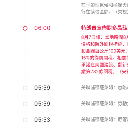
在季節性氣候和極端天
行在擴張區間。（央視
06:00
特朗普宣佈對多晶硅
8月7日訊，當地時間
價格和額外關稅措施，
和晶圓每公斤100美元
15%的從價關稅。相關
承諾在美國建設、翻新
繳第232條關稅。（央
05:59
美聯儲穆薩萊姆：忽略
05:59
美聯儲穆薩萊姆：勞動
05:53
美聯儲穆薩萊姆：厄爾