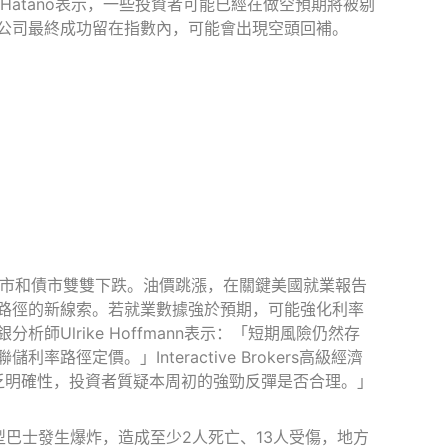
Hatano表示，一些投資者可能已經在做空預期將被剔
公司最終成功留在指數內，可能會出現空頭回補。
股市和債市雙雙下跌。油價跳漲，在關鍵美國就業報告
路徑的新線索。若就業數據強於預期，可能強化利率
Ulrike Hoffmann表示：「短期風險仍然存
定價。」Interactive Brokers高級經濟
峽缺乏明確性，投資者質疑本周初的強勁反彈是否合理。」
巴士發生爆炸，造成至少2人死亡、13人受傷，地方