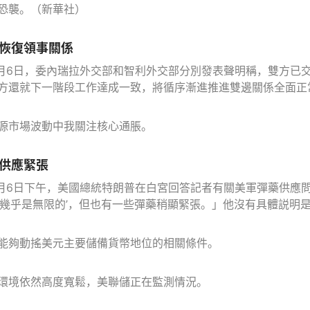
恐襲。（新華社）
恢復領事關係
8月6日，委內瑞拉外交部和智利外交部分別發表聲明稱，雙方已
方還就下一階段工作達成一致，將循序漸進推進雙邊關係全面正
源市場波動中我關注核心通脹。
供應緊張
8月6日下午，美國總統特朗普在白宮回答記者有關美軍彈藥供應
‘幾乎是無限的’，但也有一些彈藥稍顯緊張。」他沒有具體説明是
能夠動搖美元主要儲備貨幣地位的相關條件。
環境依然高度寬鬆，美聯儲正在監測情況。