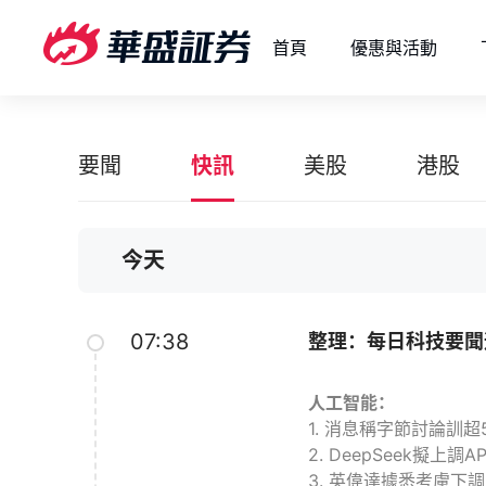
首頁
優惠與活動
要聞
快訊
美股
港股
今天
07:38
整理：每日科技要聞
人工智能：
1. 消息稱字節討論訓
2. DeepSeek擬上調
3. 英偉達據悉考慮下調R