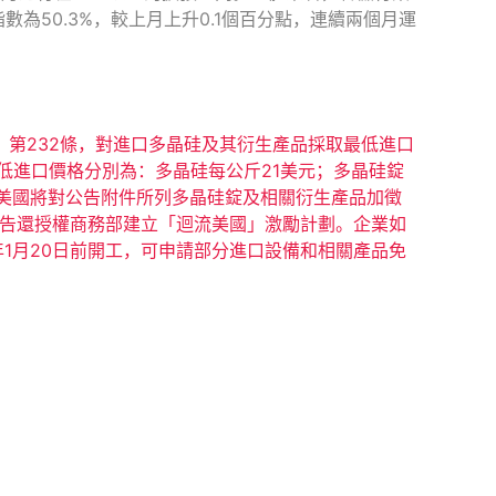
為50.3%，較上月上升0.1個百分點，連續兩個月運
法》第232條，對進口多晶硅及其衍生產品採取最低進口
低進口價格分別為：多晶硅每公斤21美元；多晶硅錠
時，美國將對公告附件所列多晶硅錠及相關衍生產品加徵
效。公告還授權商務部建立「迴流美國」激勵計劃。企業如
1月20日前開工，可申請部分進口設備和相關產品免