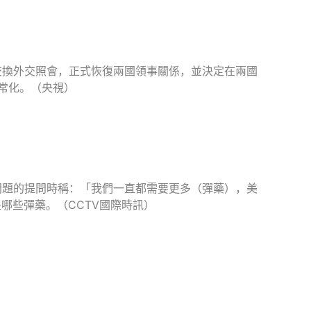
交換外交照會，正式恢復兩國領事關係，並決定在兩國
常化。（央視）
問題的提問時稱：「我們一直都需要更多（彈藥），美
哪些彈藥。（CCTV國際時訊）