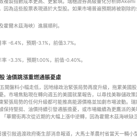
複製指數成本更高、更繁瑣。瑞穗證券高級量化分析師Akemi 
，因為這些股票表現遜於大型股。如果市場普遍預期將被剔除的
及霍爾木茲海峽）進展順利。
-6.4%，預期-3.1%，前值3.7%。
-3.3%，預期1.00%，前值-0.40%。
股 油價跳漲重燃通脹憂慮
週五開盤料小幅走低，因地緣政治緊張局勢再度升級，拖累美國
憂。市場焦點現在轉向週五的美國就業報告，以尋找美聯儲政策
緊張局勢的任何升級都可能推高能源價格並加劇市場波動。瑞銀分析師
保持堅挺、油價持續引發通脹擔憂，或市場繼續為更鷹派的美聯儲利率路徑
es表示：「華爾街再次從近期的大幅上漲中逆轉，因為霍爾木茲海
日援引敍過渡政府衞生部消息報道，大馬士革農村省當天一輛小型