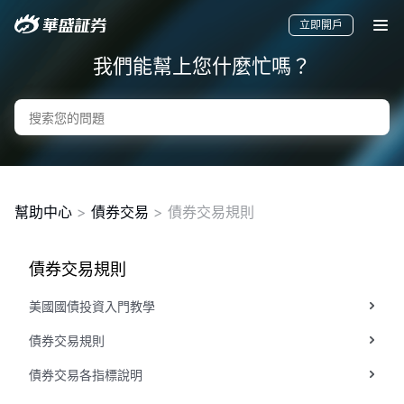
立即開戶
我們能幫上您什麼忙嗎？
幫助中心
>
債券交易
> 債券交易規則
債券交易規則
要聞
快訊
美股
港股
新股
美國國債投資入門教學
債券交易規則
債券交易各指標說明