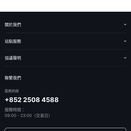
華盛APls
低時延極速交易系統
關於我們
概述
AM 資產管理服務
ECM 股權資本市場服務
FICC 固定收益、外匯和大宗商品服務
WM 財富管理服務
認識華盛
媒體報導
意見反饋
站點服務
關於我們
媒體報導
收費標準
交易工具
幫助中心
協議聲明
免責聲明
服務條款
隱私聲明
我的協議
聯繫我們
服務熱線
+852 2508 4588
服務時間：
09:00 - 23:00（交易日）