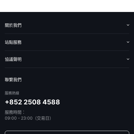
華盛APls
低時延極速交易系統
關於我們
概述
AM 資產管理服務
ECM 股權資本市場服務
FICC 固定收益、外匯和大宗商品服務
WM 財富管理服務
認識華盛
媒體報導
意見反饋
站點服務
關於我們
媒體報導
收費標準
交易工具
幫助中心
協議聲明
免責聲明
服務條款
隱私聲明
我的協議
聯繫我們
服務熱線
+852 2508 4588
服務時間：
09:00 - 23:00（交易日）