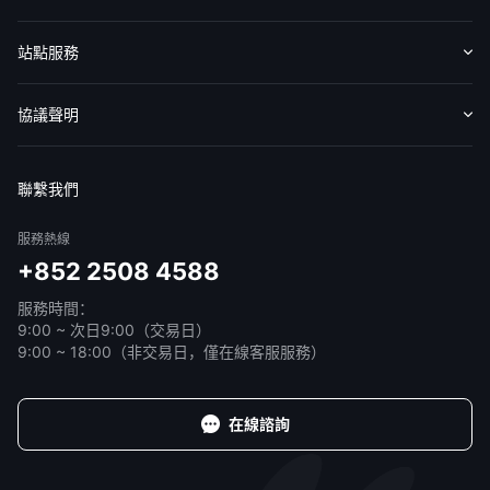
認識華盛
媒體報導
意見反饋
站點服務
收費標準
交易工具
幫助中心
協議聲明
免責聲明
服務條款
隱私聲明
我的協議
聯繫我們
服務熱線
+852 2508 4588
服務時間：
9:00 ~ 次日9:00（交易日）
9:00 ~ 18:00（非交易日，僅在線客服服務）
在線諮詢