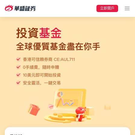
立即開戶
要聞
快訊
美股
港股
新股
加密貨幣