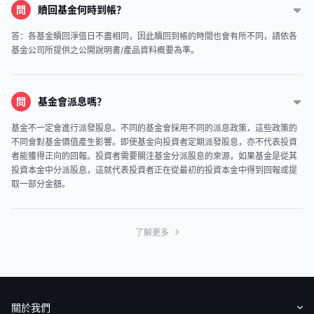
問
贖回基金何時到帳？
答：各基金贖回淨值日不盡相同，因此贖回到帳的時間也會有所不同，請依各
基金公司所提供之公開說明書/產品資料概要為準。
問
基金會派息嗎？
基金不一定會進行派發股息。不同的基金會採用不同的派息政策，這些政策的
不同會對基金價值產生影響。即使基金向投資者定期派發股息，亦不代表投資
者能獲得正向的回報。投資者需要關注基金分派股息的來源，如果基金是從其
投資本金中分派股息，這就代表投資者正在從最初的投資本金中得到回報或提
取一部分金額。
了解更多
關於我們