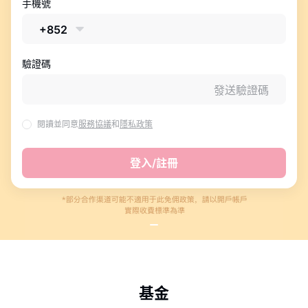
手機號
華盛APls
低時延極速交易系統
+852
概述
AM 資產管理服務
ECM 股權資本市場服務
FICC 固定收益、外匯和大宗商品服務
WM 財富管理服務
驗證碼
發送驗證碼
關於我們
媒體報導
閱讀並同意
服務協議
和
隱私政策
登入/註冊
基金