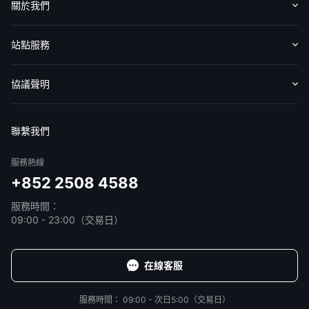
關於我們
華盛APls
低時延極速交易系統
認識華盛
媒體報導
意見反饋
站點服務
概述
AM 資產管理服務
ECM 股權資本市場服務
FICC 固定收益、外匯和大宗商品服務
WM 財富管理服務
收費標準
交易工具
幫助中心
協議聲明
關於我們
媒體報導
免責聲明
服務條款
隱私聲明
我的協議
聯繫我們
服務熱線
+852 2508 4588
服務時間：
09:00 - 23:00（交易日）
在線客服
服務時間：
09:00 - 次日5:00（交易日）