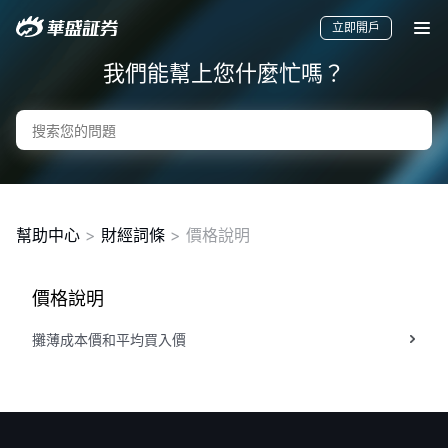
立即開戶
我們能幫上您什麼忙嗎？
幫助中心
>
財經詞條
> 價格說明
價格說明
要聞
快訊
美股
港股
新股
攤薄成本價和平均買入價