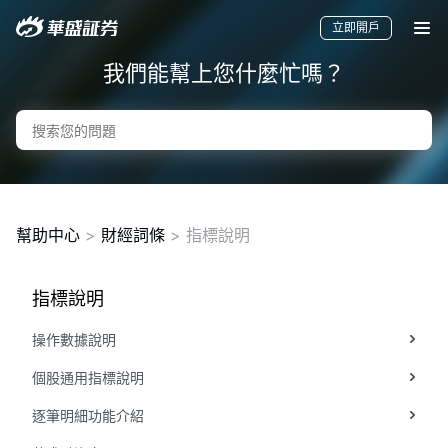
立即開戶
我們能幫上您什麼忙嗎？
幫助中心
>
財經詞條
> 指標說明
指標說明
要聞
快訊
美股
港股
新股
操作數據說明
個股通用指標說明
逐筆明細功能介紹