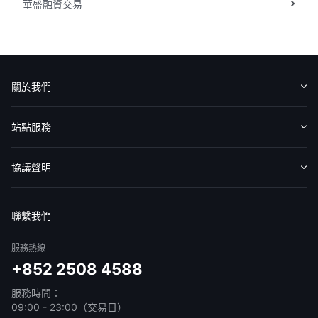
華盛融資交易
華盛APls
低時延極速交易系統
概述
AM 資產管理服務
ECM 股權資本市場服務
FICC 固定收益、外匯和大宗商品服務
WM 財富管理服務
關於我們
關於我們
媒體報導
認識華盛
媒體報導
意見反饋
站點服務
收費標準
交易工具
幫助中心
協議聲明
免責聲明
服務條款
隱私聲明
我的協議
聯繫我們
服務熱線
+852 2508 4588
服務時間：
09:00 - 23:00（交易日）