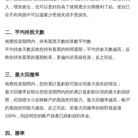
入，增加倉位，也可以更好的為了後期逐步分期獲利了結。使自己
華盛APls
低時延極速交易系統
在不利局面中可以儘量少受損失或不受損失。
概述
AM 資產管理服務
ECM 股權資本市場服務
FICC 固定收益、外匯和大宗商品服務
WM 財富管理服務
二、平均持股天數
相應投資期間內，持有股票天數的算數平均數
關於我們
媒體報導
平均持倉天數反映您持有股票的時間週期；平均持倉天數越高，反
映你持有股票的週期較長，更偏向於長線投資；反之則反。
三、最大回撤率
相應投資期間內，您的累計盈虧額可能出現最大損失的情況；
最大回撤率反映出您投資期間內的的累計盈虧額出現的最大虧損狀
態，此指標大小反映帳戶的風險把控能力。最大回撤率越高，帳戶
的風險把控能力越低。反之則反。若最大回撤率的絕對值超過
100%，則說明您的帳戶資產已經虧損到本金。
四、勝率