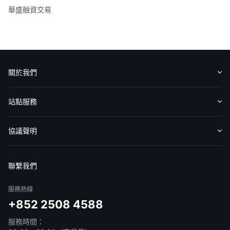
華盛融資交易
關於我們
認識華盛
媒體報導
意見反饋
站點服務
收費標準
交易工具
幫助中心
協議聲明
免責聲明
服務條款
隱私聲明
我的協議
聯繫我們
服務熱線
+852 2508 4588
服務時間：