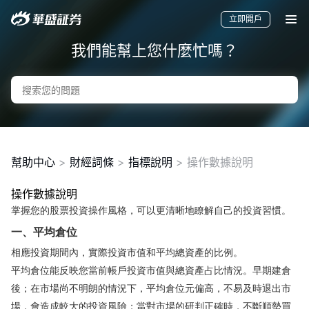
立即開戶
我們能幫上您什麼忙嗎？
幫助中心
>
財經詞條
>
指標說明
>
操作數據說明
操作數據說明
掌握您的股票投資操作風格，可以更清晰地瞭解自己的投資習慣。
要聞
快訊
美股
港股
新股
一、平均倉位
相應投資期間內，實際投資市值和平均總資產的比例。
平均倉位能反映您當前帳戶投資市值與總資產占比情況。早期建倉
後；在市場尚不明朗的情況下，平均倉位元偏高，不易及時退出市
場，會造成較大的投資風險；當對市場的研判正確時，不斷順勢買