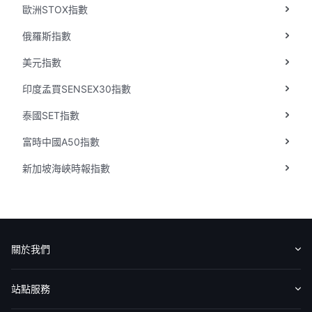
歐洲STOX指數
俄羅斯指數
美元指數
印度孟買SENSEX30指數
泰國SET指數
富時中國A50指數
新加坡海峽時報指數
關於我們
認識華盛
媒體報導
意見反饋
站點服務