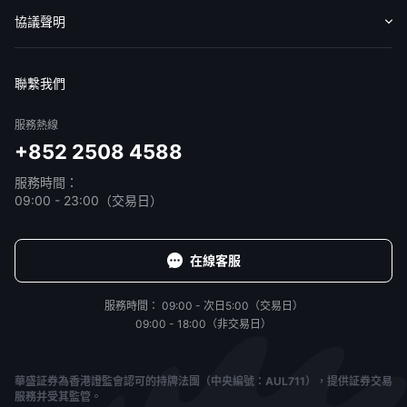
收費標準
交易工具
幫助中心
協議聲明
免責聲明
服務條款
隱私聲明
我的協議
聯繫我們
服務熱線
+852 2508 4588
服務時間：
09:00 - 23:00（交易日）
在線客服
服務時間：
09:00 - 次日5:00（交易日）
09:00 - 18:00（非交易日）
華盛証券為香港證監會認可的持牌法團（中央編號：AUL711），提供証券交易
服務并受其監管。