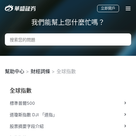
立即開戶
我們能幫上您什麼忙嗎？
幫助中心
>
財經詞條
> 全球指數
全球指數
要聞
快訊
美股
港股
新股
標準普爾500
道瓊斯指數 DJI 「道指」
股票摘要字段介紹