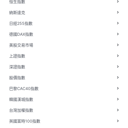
恒生指數
華盛APls
低時延極速交易系統
納斯達克
日經255指數
概述
AM 資產管理服務
ECM 股權資本市場服務
FICC 固定收益、外匯和大宗商品服務
WM 財富管理服務
德國DAX指數
關於我們
媒體報導
美股交易市場
上證指數
深證指數
股價指數
巴黎CAC40指數
韓國漢城指數
台灣加權指數
英國富時100指數