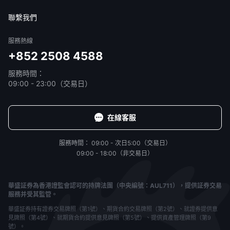
免責聲明
服務條款
隱私聲明
我的協議
聯繫我們
服務熱線
+852 2508 4588
服務時間：
09:00 - 23:00（交易日）
在線客服
服務時間：
09:00 - 次日5:00（交易日）
09:00 - 18:00（非交易日）
華盛証券為香港證監會認可的持牌法團（中央編號：AUL711），提供証券交易
服務并受其監管。
華盛証券持有證券交易牌照（第1號）、期貨合約交易牌照（第2號）、就證券提供意
見牌照（第4號）、就期貨合約提供意見牌照（第5號）、提供資產管理牌照（第9
號）。