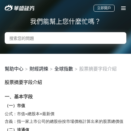
立即開戶
我們能幫上您什麼忙嗎？
幫助中心
>
財經詞條
>
全球指數
>
股票摘要字段介紹
股票摘要字段介紹
要聞
快訊
美股
港股
新股
一、基本字段
（一）市值
公式：市值=總股本×最新價
含義：指一家上市公司的總股份按市場價格計算出來的股票總價值
（二）流通值