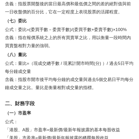
含義：指股票開盤後的當日最高價和最低價之間的差的絕對值與前
一日收盤價的百分比，它在一定程度上表現股票的活躍程度。
（七）委比
公式：委比=(委買手數－委賣手數)/(委買手數+委賣手數)×100%
含義：指在報價系統之上的所有買賣單之比，用以衡量一段時間內
買賣盤相對力量的強弱。
（八）量比
公式：量比=（現成交總手數 / 現累計開市時間(分) ）/ 過去5日平均
每分鐘成交量
含義：指股市開市後平均每分鐘的成交量與過去5個交易日平均每分
鐘成交量之比。量比是衡量相對成交量的指標。
二、財務字段
（一）市盈率
公式：
「港股、A股」市盈率=最新價/最新年報披露的基本每股收益
「美股」市盈率=最新價/最新年報披露的稀釋每股收益