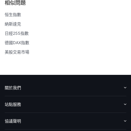
相似問題
恒生指數
納斯達克
日經255指數
德國DAX指數
美股交易市場
關於我們
認識華盛
媒體報導
意見反饋
站點服務
收費標準
交易工具
幫助中心
協議聲明