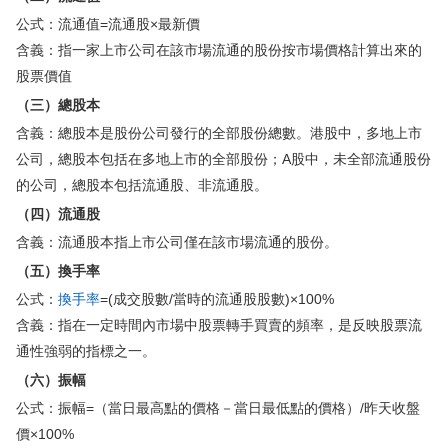
公式：流通值=流通股×最新價
華盛APls
低時延極速交易系統
含義：指一家上市公司在該市場流通的股份按市場價格計算出來的
股票價值
概述
AM 資產管理服務
ECM 股權資本市場服務
FICC 固定收益、外匯和大宗商品服務
WM 財富管理服務
（三）總股本
含義：總股本是股份公司發行的全部股份總數。港股中，多地上市
關於我們
媒體報導
公司，總股本包括在多地上市的全部股份；A股中，未全部流通股份
的公司，總股本包括流通股、非流通股。
（四）流通股
含義：流通股本指上市公司僅在該市場流通的股份。
（五）換手率
公式：
換手率
=(成交股數/當時的流通股股數)×100%
含義：指在一定時間內市場中股票轉手買賣的頻率，是反映股票流
通性強弱的指標之一。
（六）振幅
公式：振幅=（當日最高點的價格－當日最低點的價格）/昨天收盤
價×100%