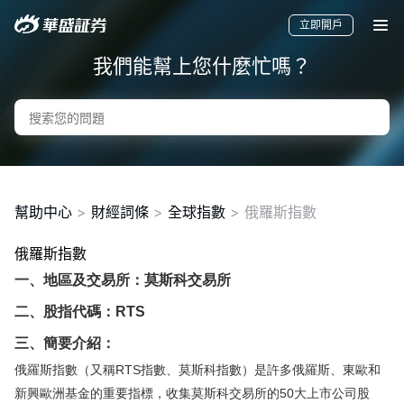
立即開戶
我們能幫上您什麼忙嗎？
幫助中心
>
財經詞條
>
全球指數
>
俄羅斯指數
俄羅斯指數
要聞
快訊
美股
港股
新股
一、地區及交易所：莫斯科交易所
二、股指代碼：RTS
三、簡要介紹：
俄羅斯指數（又稱RTS指數、莫斯科指數）是許多俄羅斯、東歐和
新興歐洲基金的重要指標，收集莫斯科交易所的50大上市公司股