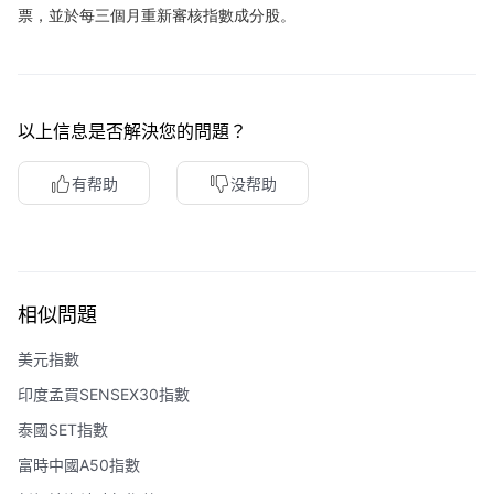
票，並於每三個月重新審核指數成分股。
華盛APls
低時延極速交易系統
概述
AM 資產管理服務
ECM 股權資本市場服務
FICC 固定收益、外匯和大宗商品服務
WM 財富管理服務
以上信息是否解決您的問題？
關於我們
媒體報導
有帮助
没帮助
相似問題
美元指數
印度孟買SENSEX30指數
泰國SET指數
富時中國A50指數