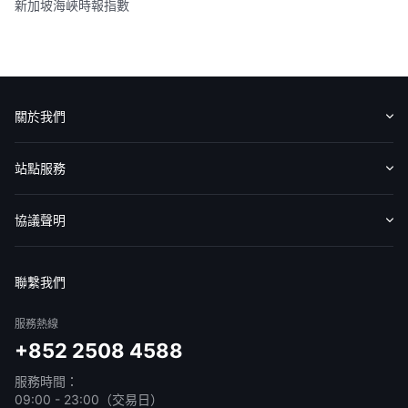
新加坡海峽時報指數
關於我們
認識華盛
媒體報導
意見反饋
站點服務
收費標準
交易工具
幫助中心
協議聲明
免責聲明
服務條款
隱私聲明
我的協議
聯繫我們
服務熱線
+852 2508 4588
服務時間：
09:00 - 23:00（交易日）