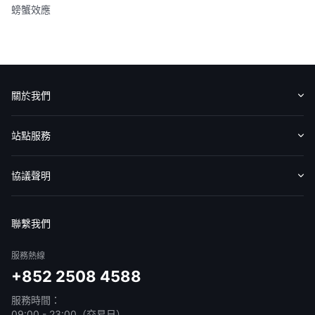
螃蟹效應
關於我們
認識華盛
媒體報導
意見反饋
站點服務
收費標準
交易工具
幫助中心
協議聲明
免責聲明
服務條款
隱私聲明
我的協議
聯繫我們
服務熱線
+852 2508 4588
服務時間：
09:00 - 23:00（交易日）