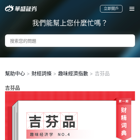
立即開戶
我們能幫上您什麼忙嗎？
幫助中心
>
財經詞條
>
趣味經濟指數
>
吉芬品
吉芬品
要聞
快訊
美股
港股
新股