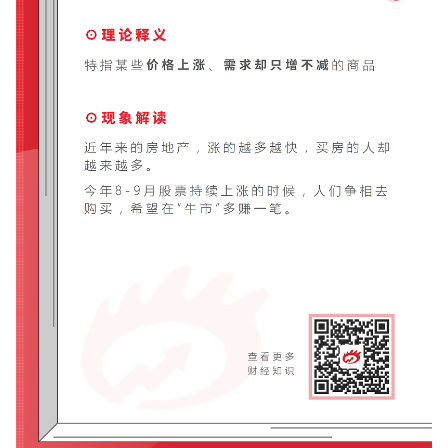
華盛APls
低時延極速交易系統
概述
AM 資產管理服務
ECM 股權資本市場服務
FICC 固定收益、外匯和大宗商品服務
WM 財富管理服務
關於我們
媒體報導