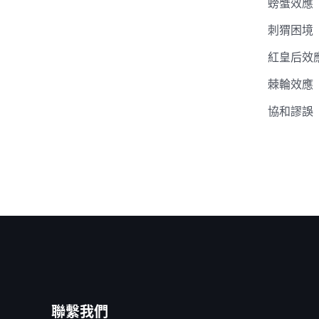
螃蟹效應
刺猬困境
紅皇后效
棘輪效應
協和謬誤
聯繫我們