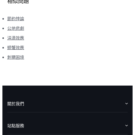
相似問題
節約悖論
公地悲劇
涓滴效應
螃蟹效應
刺猬困境
關於我們
認識華盛
媒體報導
意見反饋
站點服務