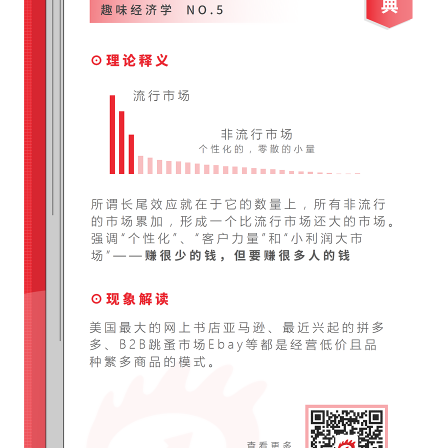
華盛APls
低時延極速交易系統
概述
AM 資產管理服務
ECM 股權資本市場服務
FICC 固定收益、外匯和大宗商品服務
WM 財富管理服務
關於我們
媒體報導