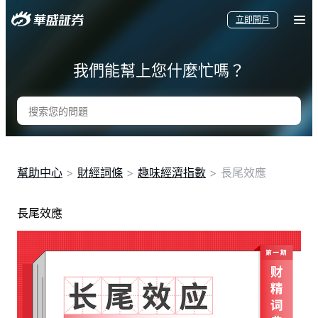
立即開戶
我們能幫上您什麼忙嗎？
幫助中心
>
財經詞條
>
趣味經濟指數
>
長尾效應
長尾效應
要聞
快訊
美股
港股
新股