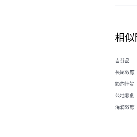
相似
吉芬品
長尾效應
節約悖論
公地悲劇
涓滴效應