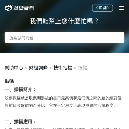
立即開戶
我們能幫上您什麼忙嗎？
幫助中心
>
財經詞條
>
技術指標
>
振幅
振幅
要聞
快訊
美股
港股
新股
一、振幅簡介：
股票振幅就是股票開盤後的當日最高價和最低價之間的差的絕對值
與前日收盤價的百分比，它在一定程度上表現股票的活躍程度。
二、振幅應用：