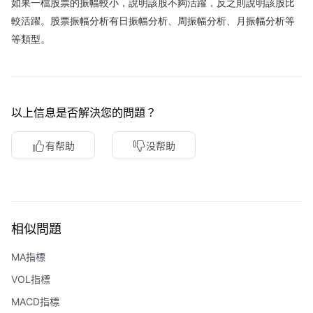
如果一檔股票的振幅較小，說明該股不夠活躍，反之則說明該股比
華盛APls
低時延極速交易系統
較活躍。股票振幅分析有日振幅分析、周振幅分析、月振幅分析等
等類型。
概述
AM 資產管理服務
ECM 股權資本市場服務
FICC 固定收益、外匯和大宗商品服務
WM 財富管理服務
關於我們
媒體報導
以上信息是否解決您的問題？
有帮助
没帮助
相似問題
MA指標
VOL指標
MACD指標