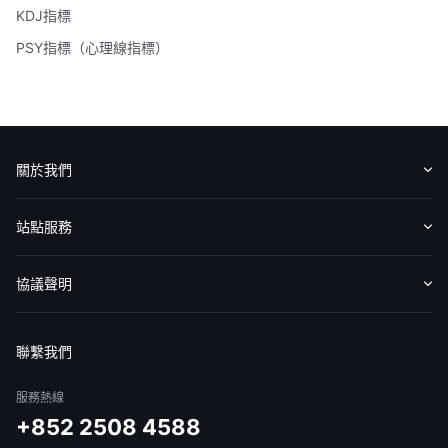
KDJ指標
PSY指標（心理線指標）
關於我們
認識華盛
媒體報導
意見反饋
站點服務
收費標準
交易工具
幫助中心
協議聲明
免責聲明
服務條款
隱私聲明
我的協議
聯繫我們
服務熱線
+852 2508 4588