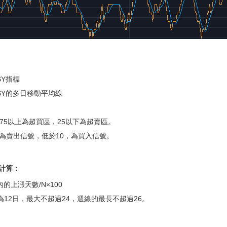
SY指標
SY的多日移動平均線
指標75以上為超買區，25以下為超賣區。
0，為賣出信號，低於10，為買入信號。
計算：
內的上漲天數/N×100
為12日，最大不超過24，週線的最長不超過26。