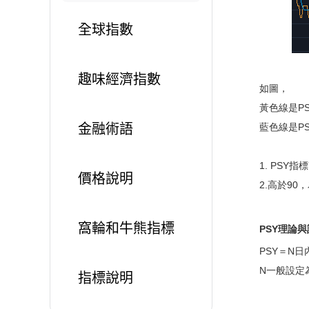
全球指數
趣味經濟指數
如圖，
黃色線是P
金融術語
藍色線是P
1. PSY
價格說明
2.高於9
窩輪和牛熊指標
PSY
理論與
PSY＝N日
N一般設定
指標說明