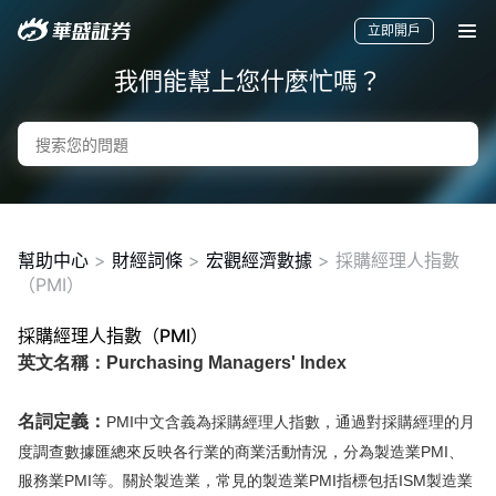
立即開戶
我們能幫上您什麼忙嗎？
幫助中心
>
財經詞條
>
宏觀經濟數據
>
採購經理人指數
（PMI）
採購經理人指數（PMI）
要聞
快訊
美股
港股
新股
英文名稱：Purchasing Managers' Index
名詞定義：
PMI中文含義為採購經理人指數，通過對採購經理的月
度調查數據匯總來反映各行業的商業活動情況，分為製造業PMI、
服務業PMI等。關於製造業，常見的製造業PMI指標包括ISM製造業