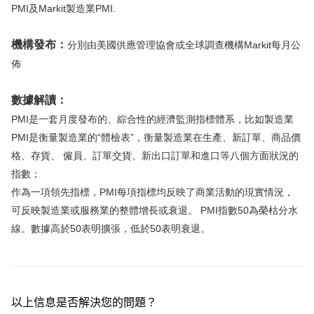
PMI及Markit製造業PMI.
華盛APls
低時延極速交易系統
機構發布：
分別由美國供應管理協會或全球調查機構Markit每月公
概述
AM 資產管理服務
ECM 股權資本市場服務
FICC 固定收益、外匯和大宗商品服務
WM 財富管理服務
佈
數據解讀：
關於我們
媒體報導
PMI是一套月度發布的、綜合性的經濟監測指標體系，比如製造業
PMI是衡量製造業的“體檢表”，衡量製造業在生產、新訂單、商品價
格、存貨、 僱員、訂單交貨、新出口訂單和進口等八個方面狀況的
指數；
作為一項領先指標，PMI每項指標均反映了商業活動的現實情況，
可反映製造業或服務業的整體增長或衰退。 PMI指數50為榮枯分水
線。數據高於50表明擴張，低於50表明衰退。
以上信息是否解決您的問題？