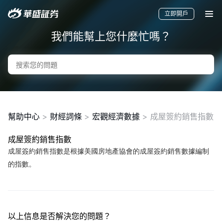
立即開戶
我們能幫上您什麼忙嗎？
幫助中心
>
財經詞條
>
宏觀經濟數據
>
成屋簽約銷售指數
成屋簽約銷售指數
成屋簽約銷售指數是根據美國房地產協會的成屋簽約銷售數據編制
要聞
快訊
美股
港股
新股
的指數。
以上信息是否解決您的問題？