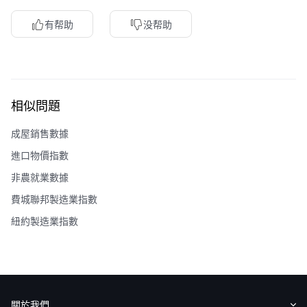
華盛APls
低時延極速交易系統
有帮助
没帮助
概述
AM 資產管理服務
ECM 股權資本市場服務
FICC 固定收益、外匯和大宗商品服務
WM 財富管理服務
關於我們
媒體報導
相似問題
成屋銷售數據
進口物價指數
非農就業數據
費城聯邦製造業指數
紐約製造業指數
關於我們