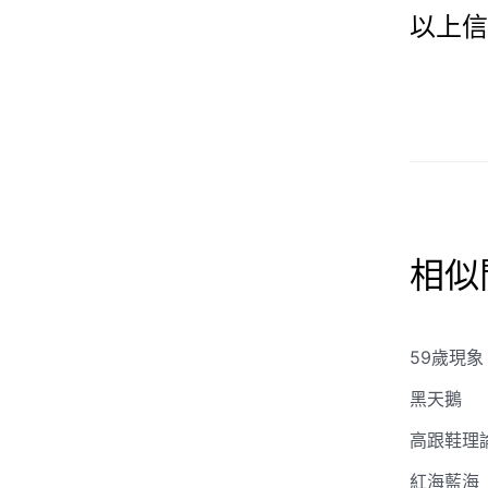
以上信
相似
59歲現象
黑天鵝
高跟鞋理
紅海藍海