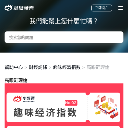
立即開戶
我們能幫上您什麼忙嗎？
幫助中心
>
財經詞條
>
趣味經濟指數
>
高跟鞋理論
高跟鞋理論
要聞
快訊
美股
港股
新股