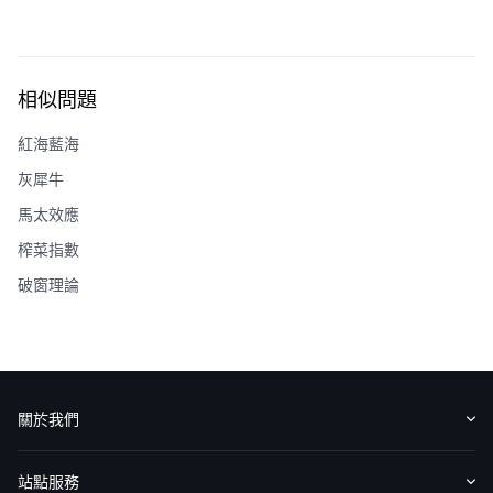
相似問題
紅海藍海
灰犀牛
馬太效應
榨菜指數
破窗理論
關於我們
認識華盛
媒體報導
意見反饋
站點服務