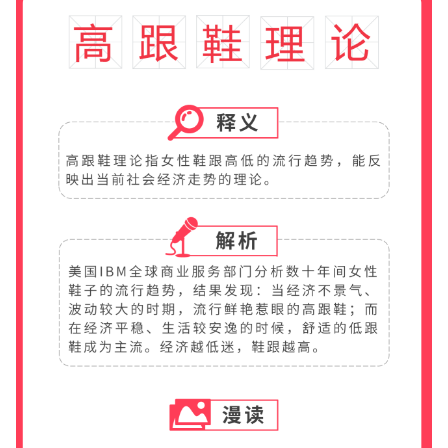
華盛APls
低時延極速交易系統
概述
AM 資產管理服務
ECM 股權資本市場服務
FICC 固定收益、外匯和大宗商品服務
WM 財富管理服務
關於我們
媒體報導