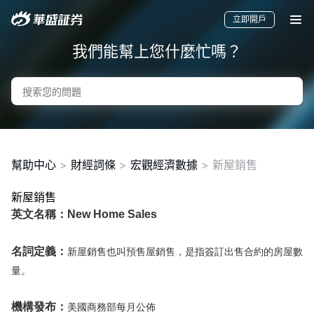
立即開戶
我們能幫上您什麼忙嗎？
幫助中心
>
財經詞條
>
宏觀經濟數據
>
新屋銷售
新屋銷售
英文名稱：New Home Sales
要聞
快訊
美股
港股
新股
名詞定義：
新屋銷售也叫預售屋銷售，是指簽訂出售合約的房屋數
量。
機構發布：
美國商務部每月公佈