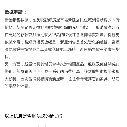
華盛APls
低時延極速交易系統
數據解讀：
新屋銷售數據，是反映記錄房屋市場新建居民住宅銷售狀況的即時
概述
AM 資產管理服務
ECM 股權資本市場服務
FICC 固定收益、外匯和大宗商品服務
WM 財富管理服務
指標。新屋銷售是很好的經濟轉折點的先行指標，一般消費者只有
在充足的存款或對預期收入很高的時候才會選擇購買新屋。從歷史
關於我們
媒體報導
數據來看，當經濟增長放緩是，新屋銷售是首先變化的數據。當經
濟從衰退中恢復並且工資收入開始上漲時，新屋銷售會有堅實的增
長。
另一方面，新屋消費的增長會帶來對相關產品、服務及僱傭關係的
變化。新屋銷售往往引發一系列的消費行為，該數據對市場帶來很
大影響。因為當消費者購買新屋時，往往會伴隨其它如家具、裝潢
等產品的消費。
以上信息是否解決您的問題？