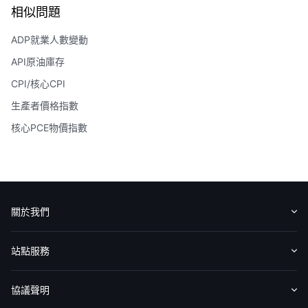
相似問題
ADP就業人數變動
API原油庫存
CPI/核心CPI
生產者價格指數
核心PCE物價指數
關於我們
認識華盛
媒體報導
意見反饋
站點服務
收費標準
交易工具
幫助中心
協議聲明