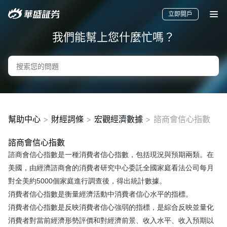
立即開戶
我們能幫上您什麼忙嗎？
幫助中心
>
財經詞條
>
宏觀經濟數據
>
諮商會信心指數
諮商會信心指數
諮商會信心指數是一種消費者信心指數，包括現況與預期兩類。在
要聞
快訊
美股
港股
新股
美國，由經濟諮商會的消費者研究中心委託全國家庭看法公司每月
對全美約5000個家庭進行調查後，得出統計數據。
消費者信心指數是衡量經濟活動中消費者信心水平的指標。
消費者信心指數是反映消費者信心強弱的指標，是綜合反映並量化
消費者對當前經濟形勢評價和對經濟前景、收入水平、收入預期以