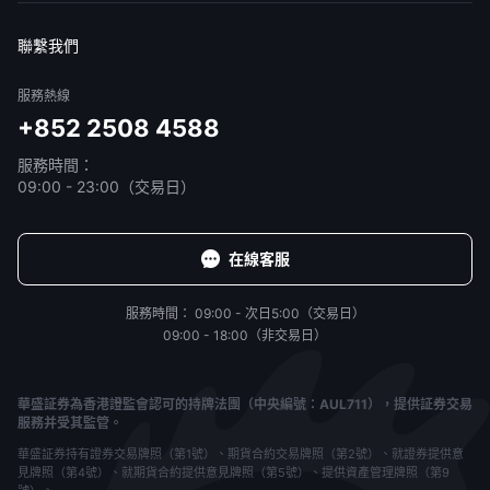
免責聲明
服務條款
隱私聲明
我的協議
聯繫我們
服務熱線
+852 2508 4588
服務時間：
09:00 - 23:00（交易日）
在線客服
服務時間：
09:00 - 次日5:00（交易日）
09:00 - 18:00（非交易日）
華盛証券為香港證監會認可的持牌法團（中央編號：AUL711），提供証券交易
服務并受其監管。
華盛証券持有證券交易牌照（第1號）、期貨合約交易牌照（第2號）、就證券提供意
見牌照（第4號）、就期貨合約提供意見牌照（第5號）、提供資產管理牌照（第9