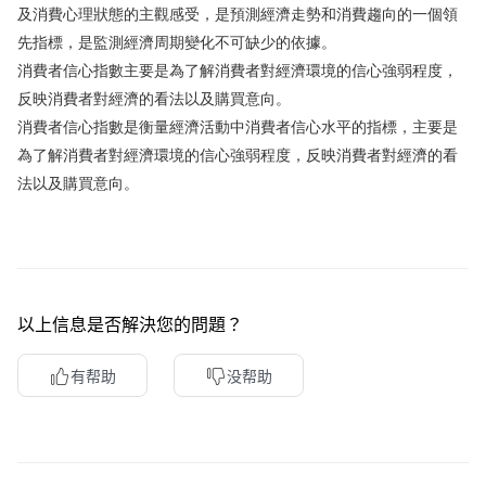
及消費心理狀態的主觀感受，是預測經濟走勢和消費趨向的一個領
華盛APls
低時延極速交易系統
先指標，是監測經濟周期變化不可缺少的依據。
消費者信心指數主要是為了解消費者對經濟環境的信心強弱程度，
概述
AM 資產管理服務
ECM 股權資本市場服務
FICC 固定收益、外匯和大宗商品服務
WM 財富管理服務
反映消費者對經濟的看法以及購買意向。
消費者信心指數是衡量經濟活動中消費者信心水平的指標，主要是
關於我們
媒體報導
為了解消費者對經濟環境的信心強弱程度，反映消費者對經濟的看
法以及購買意向。
以上信息是否解決您的問題？
有帮助
没帮助