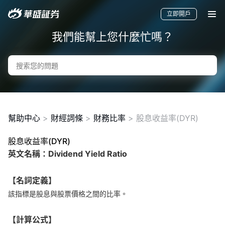
立即開戶
我們能幫上您什麼忙嗎？
幫助中心
>
財經詞條
>
財務比率
>
股息收益率(DYR)
股息收益率(DYR)
英文名稱：Dividend Yield Ratio
要聞
快訊
美股
港股
新股
【名詞定義】
該指標是股息與股票價格之間的比率。
【計算公式】