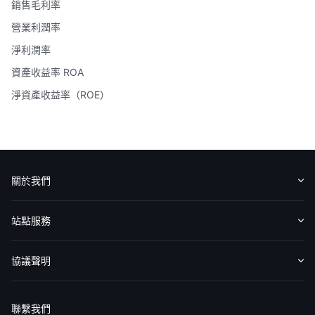
銷售毛利率
營業利潤率
淨利潤率
資產收益率 ROA
淨資產收益率（ROE）
關於我們
認識華盛
媒體報導
意見反饋
站點服務
收費標準
交易工具
幫助中心
協議聲明
免責聲明
服務條款
隱私聲明
我的協議
聯繫我們