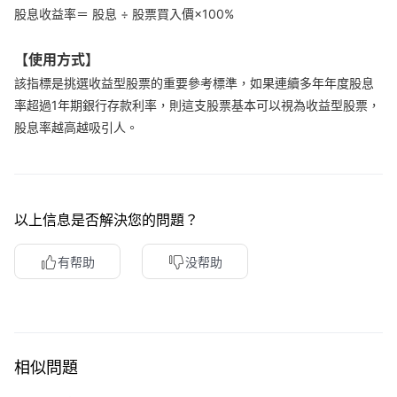
股息收益率＝ 股息 ÷ 股票買入價×100%
華盛APls
低時延極速交易系統
【使用方式】
概述
AM 資產管理服務
ECM 股權資本市場服務
FICC 固定收益、外匯和大宗商品服務
WM 財富管理服務
該指標是挑選收益型股票的重要參考標準，如果連續多年年度股息
率超過1年期銀行存款利率，則這支股票基本可以視為收益型股票，
關於我們
媒體報導
股息率越高越吸引人。
以上信息是否解決您的問題？
有帮助
没帮助
相似問題