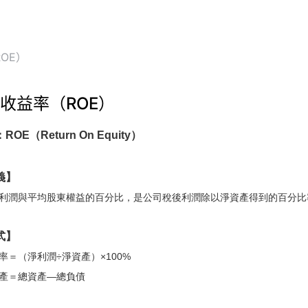
OE）
收益率（ROE）
OE（Return On Equity）
義】
利潤與平均股東權益的百分比，是公司稅後利潤除以淨資產得到的百分比
式】
率＝（淨利潤÷淨資產）×100%
產＝總資產—總負債