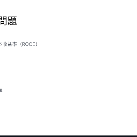
問題
本收益率（ROCE）
率