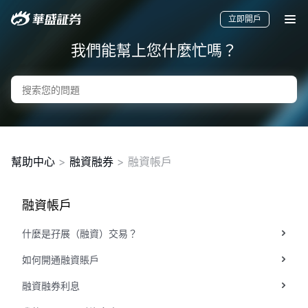
立即開戶
我們能幫上您什麼忙嗎？
幫助中心
>
融資融券
> 融資帳戶
融資帳戶
要聞
快訊
美股
港股
新股
什麼是孖展（融資）交易？
如何開通融資賬戶
融資融券利息