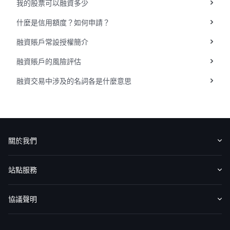
我的股票可以融資多少
華盛APls
低時延極速交易系統
什麼是信用額度？如何申請？
融資賬戶常設授權簡介
概述
AM 資產管理服務
ECM 股權資本市場服務
FICC 固定收益、外匯和大宗商品服務
WM 財富管理服務
融資賬戶的風險評估
關於我們
媒體報導
融資交易中涉及的名詞各是什麼意思
關於我們
認識華盛
媒體報導
意見反饋
站點服務
收費標準
交易工具
幫助中心
協議聲明
免責聲明
服務條款
隱私聲明
我的協議