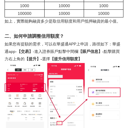
1000
10000
1000
華盛APls
低時延極速交易系統
100000
10000
10000
如上，實際能夠融資多少是取信用額度和用戶抵押融資的最小值。
概述
AM 資產管理服務
ECM 股權資本市場服務
FICC 固定收益、外匯和大宗商品服務
WM 財富管理服務
二、如何申請調整信用額度？
關於我們
媒體報導
如果您有提額的需求，可以在華盛通APP上申請，路徑如下：華盛
通app-
【交易】
-進入證券賬戶點擊中間欄
【賬戶信息】-
點擊購買
力右上角的
【提升】-
選擇
【提升信用額度】