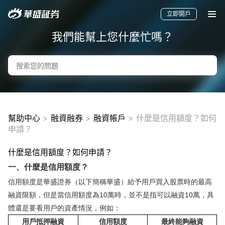
立即開戶
我們能幫上您什麼忙嗎？
幫助中心
>
融資融券
>
融資帳戶
>
什麼是信用額度？如何
申請？
什麼是信用額度？如何申請？
要聞
快訊
美股
港股
新股
一、什麼是信用額度？
信用額度是華盛證券（以下簡稱華盛）給予用戶買入股票時的最高
融資限額，但是當信用額度為10萬時，並不是指可以融資10萬，具
體還是要看用戶的資產情況，例如：
用戶抵押融資
信用額度
最終能夠融資