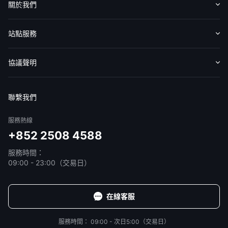
關於我們
認識華盛
媒體報導
意見反饋
站點服務
收費標準
交易工具
幫助中心
協議聲明
免責聲明
服務條款
隱私聲明
我的協議
聯繫我們
服務熱線
+852 2508 4588
服務時間：
09:00 - 23:00（交易日）
在線客服
服務時間：
09:00 - 次日5:00（交易日）