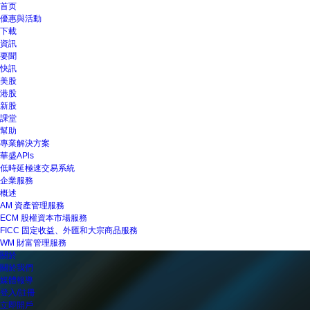
首页
優惠與活動
下載
資訊
要聞
快訊
美股
港股
新股
課堂
幫助
專業解決方案
華盛APls
低時延極速交易系統
企業服務
概述
AM 資產管理服務
ECM 股權資本市場服務
FICC 固定收益、外匯和大宗商品服務
WM 財富管理服務
關於
關於我們
媒體報導
登入/註冊
立即開戶