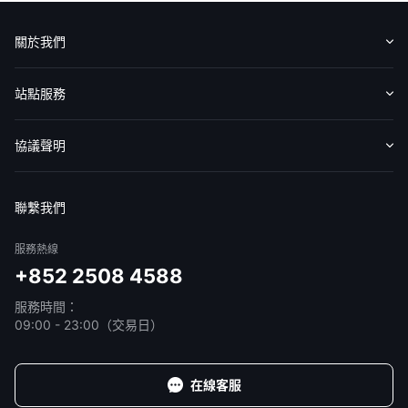
華盛APls
低時延極速交易系統
關於我們
概述
AM 資產管理服務
ECM 股權資本市場服務
FICC 固定收益、外匯和大宗商品服務
WM 財富管理服務
認識華盛
媒體報導
意見反饋
站點服務
關於我們
媒體報導
收費標準
交易工具
幫助中心
協議聲明
免責聲明
服務條款
隱私聲明
我的協議
聯繫我們
服務熱線
+852 2508 4588
服務時間：
09:00 - 23:00（交易日）
在線客服