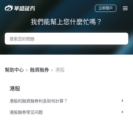
立即開戶
我們能幫上您什麼忙嗎？
幫助中心
>
融資融券
> 港股
港股
要聞
快訊
美股
港股
新股
港股的融資融券利息如何計算？
港股融券常见问题