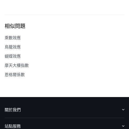
相似問題
乘數效應
鳥籠效應
蝴蝶效應
摩天大樓指數
恩格爾係數
關於我們
認識華盛
媒體報導
意見反饋
站點服務