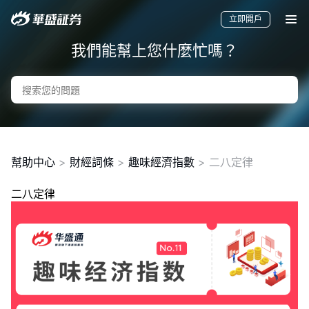
立即開戶
我們能幫上您什麼忙嗎？
幫助中心
>
財經詞條
>
趣味經濟指數
>
二八定律
二八定律
要聞
快訊
美股
港股
新股