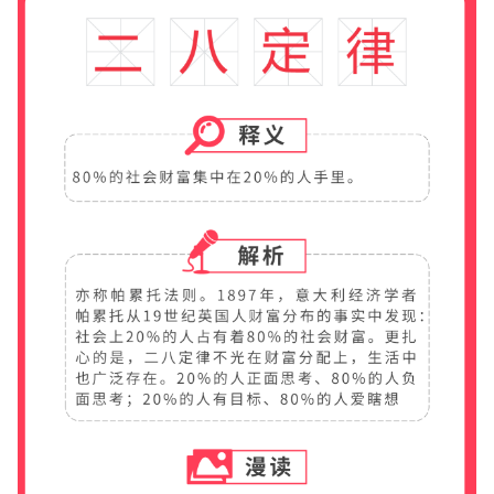
華盛APls
低時延極速交易系統
概述
AM 資產管理服務
ECM 股權資本市場服務
FICC 固定收益、外匯和大宗商品服務
WM 財富管理服務
關於我們
媒體報導