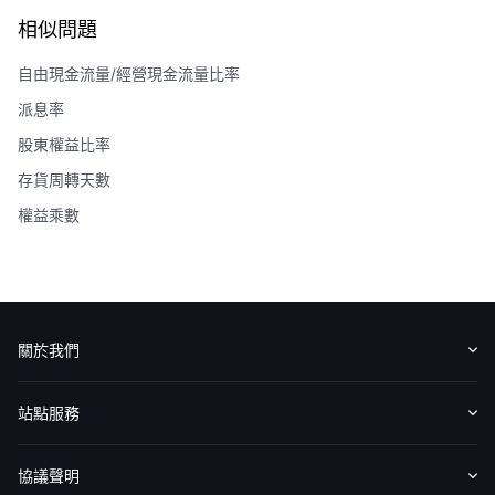
相似問題
自由現金流量/經營現金流量比率
派息率
股東權益比率
存貨周轉天數
權益乘數
關於我們
認識華盛
媒體報導
意見反饋
站點服務
收費標準
交易工具
幫助中心
協議聲明