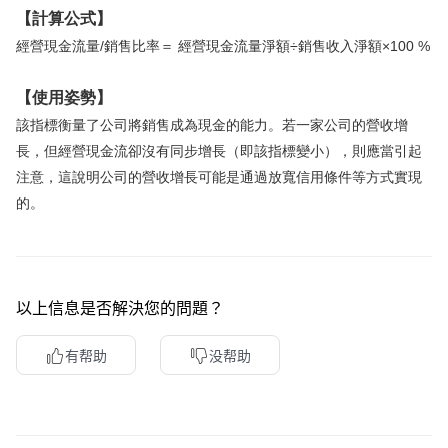
【計算公式】
華盛APls
低時延極速交易系統
經營現金流量/銷售比率＝ 經營現金流量淨額÷銷售收入淨額×100 %
概述
AM 資產管理服務
ECM 股權資本市場服務
FICC 固定收益、外匯和大宗商品服務
WM 財富管理服務
【使用姿勢】
該指標衡量了公司將銷售成為現金的能力。若一家公司的營收增
關於我們
媒體報導
長，但經營現金流卻沒有同步增長（即該指標變小），則應當引起
注意，這說明公司的營收增長可能是通過放寬信用條件等方式實現
的。
以上信息是否解決您的問題？
有帮助
没帮助