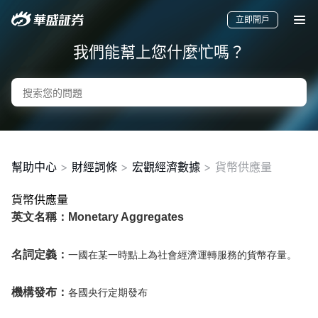
立即開戶
我們能幫上您什麼忙嗎？
幫助中心
>
財經詞條
>
宏觀經濟數據
>
貨幣供應量
貨幣供應量
英文名稱：Monetary Aggregates
要聞
快訊
美股
港股
新股
名詞定義：
一國在某一時點上為社會經濟運轉服務的貨幣存量。
機構發布：
各國央行定期發布