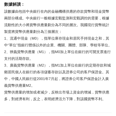
數據解讀：
華盛APls
低時延極速交易系統
該數據由包括中央銀行在內的金融機構供應的存款貨幣和現金貨幣
兩部分構成。中央銀行一般根據宏觀監測和宏觀調控的需要，根據
概述
AM 資產管理服務
ECM 股權資本市場服務
FICC 固定收益、外匯和大宗商品服務
WM 財富管理服務
流動性的大小將貨幣供應量劃分為不同的層次。我國現行貨幣統計
製度將貨幣供應量劃分為三個層次：
關於我們
媒體報導
1、流通中現金（M0），指單位庫存現金和居民手持現金之和，其
中“單位”指銀行體係以外的企業、機關、團體、部隊、學校等單位。
2、狹義貨幣供應量（M1），指M0加上單位在銀行的可開支票進行
支付的活期存款。
3、廣義貨幣供應量（M2），指M1加上單位在銀行的定期存款和城
鄉居民個人在銀行的各項儲蓄存款以及證券公司的客戶保證金。其
中，中國人民銀行從2001年7月起，將證券公司客戶保證金計入廣
義貨幣供應量M2。
貨幣供應量的增加或者減少，反映出市場上資金的增減，貨幣供應
多，對經濟有利，反之，表明經濟活力下降，對該國貨幣不利。