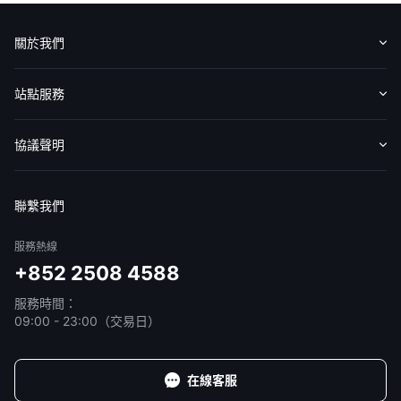
關於我們
認識華盛
媒體報導
意見反饋
站點服務
收費標準
交易工具
幫助中心
協議聲明
免責聲明
服務條款
隱私聲明
我的協議
聯繫我們
服務熱線
+852 2508 4588
服務時間：
09:00 - 23:00（交易日）
在線客服