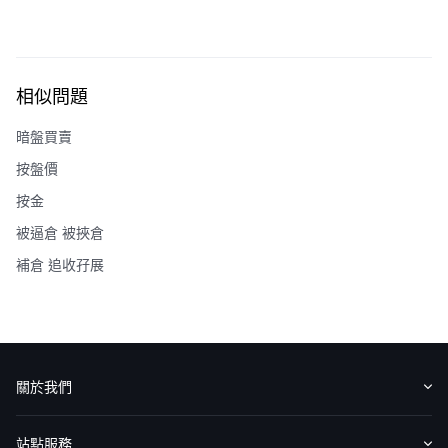
相似問題
暗盤買賣
按盤價
按金
被逼倉 被挾倉
補倉 追收孖展
關於我們
認識華盛
媒體報導
意見反饋
站點服務