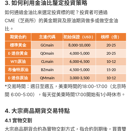
3. 如何利用金油比釐定投資策略
如何通過金油比來選定投資標的呢？投資者可通過
CME（芝商所）的黃金期貨及原油期貨做多或做空金油
比。
期貨合約
主連代碼
初始保證（
）
槓桿（倍）
USD
標準黃金
GCmain
8,000-10,000
20-25
迷你
黃金
E-
QOmain
4,000-5,000
20-25
原油
WTI
CLmain
6,000-6,500
10-12
布倫特
原油
BZmain
4,500-5,000
15-20
迷你原油
E-
QMmain
3,000-3,500
10-12
*交易時間：週日至週五，美東時間的18:00-17:00（北京時
間 6:00-5:00），每天從美東時間17:00開始有1小時休市。
4. 大宗商品期貨交易特點
4.1 實物交割
大宗商品期貨合約為實物交割方式，指合約到期後，買賣雙