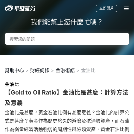
立即開戶
我們能幫上您什麼忙嗎？
幫助中心
>
財經詞條
>
金融術語
>
金油比
金油比
【Gold to Oil Ratio】金油比是甚麼：計算方法
要聞
快訊
美股
港股
新股
及意義
金油比是甚麼？黃金石油比例有甚麼意義？金油比的計算公
式是甚麼？黃金作為歷史悠久的避險及抗通脹資產，而石油
作為衡量經濟活動強弱的周期性風險類資產，黃金石油比例