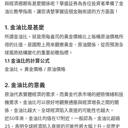
與經濟週期有甚麼關係呢？華盛証券為各位投資者準備了金
華盛APls
低時延極速交易系統
油比教學指南，讓您清楚掌握這個金融術語的方方面面！
概述
AM 資產管理服務
ECM 股權資本市場服務
FICC 固定收益、外匯和大宗商品服務
WM 財富管理服務
1. 金油比是甚麼
所謂金油比，就是用每盎司的黃金價格比上每桶原油價格所
關於我們
媒體報導
得的比值，是國際上用來觀察黃金、原油關係，從而預測全
球風險結構變化的重要前瞻指標。
1.1 金油比的計算公式
金油比 = 黃金價格 / 原油價格
2. 金油比的意義
原油代表實體經濟的需求，而黃金代表市場的避險情緒和投
機需求。金油比可以很好地觀察通脹與經濟增長之間的關
係，金油比越大，全球經濟陷入衰退的可能性也越大。
近50年來，金油比均值在17附近。一般認為，金油比超過
25，表明全球經濟陷入衰退的可能性將大幅上升。從歷史