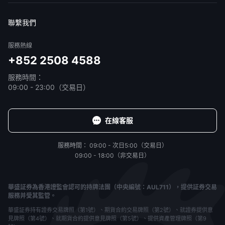
免責聲明
服務條款
隱私聲明
我的協議
聯繫我們
服務熱線
+852 2508 4588
服務時間：
09:00 - 23:00（交易日）
在線客服
服務時間：
09:00 - 次日5:00（交易日）
09:00 - 18:00（非交易日）
華盛証券為香港證監會認可的持牌法團（中央編號：AUL711），提供証券交易
服務并受其監管。
華盛証券持有證券交易牌照（第1號）、期貨合約交易牌照（第2號）、就證券提供意
見牌照（第4號）、就期貨合約提供意見牌照（第5號）、提供資產管理牌照（第9