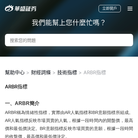
立即開戶
我們能幫上您什麼忙嗎？
幫助中心
>
財經詞條
>
技術指標
>
ARBR指標
ARBR指標
要聞
快訊
美股
港股
新股
一、ARBR簡介
ARBR稱為情緒性指標，實際由AR人氣指標和BR意願指標所組成。
AR人氣指標反映市場買賣的人氣，根據一段時間內的開盤價，最高
價和最低價決定。BR意願指標反映市場買賣的意願，根據一段時間
的收盤價，最高價和最低價決定。