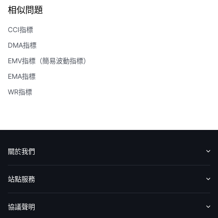
相似問題
CCI指標
DMA指標
EMV指標（簡易波動指標）
EMA指標
WR指標
關於我們
認識華盛
媒體報導
意見反饋
站點服務
收費標準
交易工具
幫助中心
協議聲明