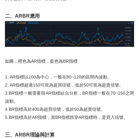
華盛APls
低時延極速交易系統
二、ARBR應用
概述
AM 資產管理服務
ECM 股權資本市場服務
FICC 固定收益、外匯和大宗商品服務
WM 財富管理服務
關於我們
媒體報導
如圖，橙色為AR指標，藍色為BR指標
1. AR指標以100為中心，一般在80~120的區間內波動。
2. AR指標超過150可視為超買信號，低於50可視為超賣信號。
3.BR指標一般需要與AR指標結合分析，BR指標一般在70~150之間
波動。
4.BR指標高於400為超買信號，低於50為超賣信號。
5.BR指標高於AR指標，當BR指標跌穿AR指標時，是買入信號。
三、ARBR理論與計算