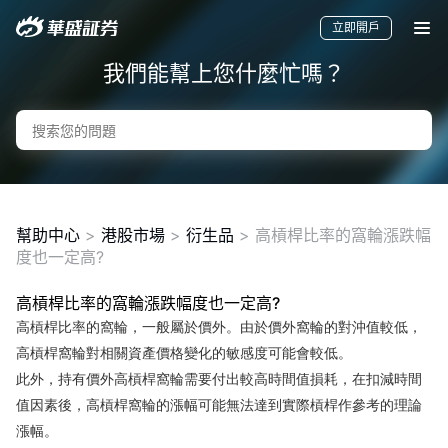
立即開戶
我們能幫上您什麼忙嗎？
幫助中心
>
港股市場
>
衍生品
>
高槓桿比率的窩輪漲跌幅
度也一定高?
高槓桿比率的窩輪漲跌幅度也一定高?
要聞
快訊
美股
港股
新股
高槓桿比率的窩輪，一般屬於價外。由於價外窩輪的對沖值較低，
高槓桿窩輪對相關資產價格變化的敏感度可能會較低。
此外，持有價外高槓桿窩輪需要付出較高時間值損耗，在扣減時間
值因素後，高槓桿窩輪的漲幅可能無法達到實際槓桿作參考的理論
漲幅。