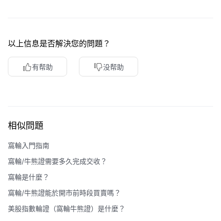
華盛APls
低時延極速交易系統
概述
AM 資產管理服務
ECM 股權資本市場服務
FICC 固定收益、外匯和大宗商品服務
WM 財富管理服務
以上信息是否解決您的問題？
有帮助
没帮助
關於我們
媒體報導
相似問題
窩輪入門指南
窩輪/牛熊證需要多久完成交收？
窩輪是什麼？
窩輪/牛熊證能於開市前時段買賣嗎？
美股指數輪證（窩輪牛熊證）是什麼？