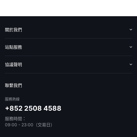
關於我們
認識華盛
媒體報導
意見反饋
站點服務
收費標準
交易工具
幫助中心
協議聲明
免責聲明
服務條款
隱私聲明
我的協議
聯繫我們
服務熱線
+852 2508 4588
服務時間：
09:00 - 23:00（交易日）