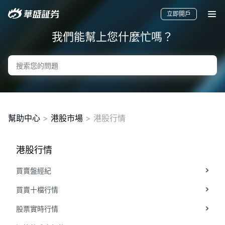
立即開戶
我們能幫上您什麼忙嗎？
幫助中心
>
港股市場
> 港股行情
港股行情
要聞
快訊
美股
港股
新股
買賣盤經紀
買賣十檔行情
股票實時行情