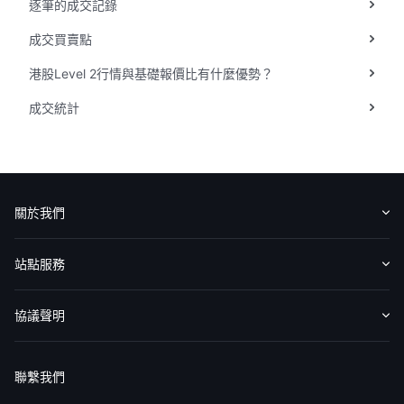
逐筆的成交記錄
華盛APls
低時延極速交易系統
成交買賣點
港股Level 2行情與基礎報價比有什麼優勢？
概述
AM 資產管理服務
ECM 股權資本市場服務
FICC 固定收益、外匯和大宗商品服務
WM 財富管理服務
成交統計
關於我們
媒體報導
關於我們
認識華盛
媒體報導
意見反饋
站點服務
收費標準
交易工具
幫助中心
協議聲明
免責聲明
服務條款
隱私聲明
我的協議
聯繫我們