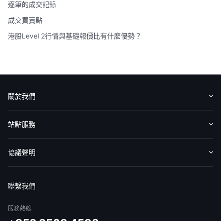
逐筆的成交記錄
成交買賣點
港股Level 2行情與基礎報價比有什麼優勢？
關於我們
認識華盛
媒體報導
意見反饋
站點服務
收費標準
交易工具
幫助中心
協議聲明
免責聲明
服務條款
隱私聲明
我的協議
聯繫我們
服務熱線