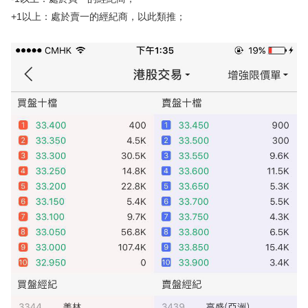
+1以上：處於賣一的經紀商，以此類推；
華盛APls
低時延極速交易系統
概述
AM 資產管理服務
ECM 股權資本市場服務
FICC 固定收益、外匯和大宗商品服務
WM 財富管理服務
關於我們
媒體報導