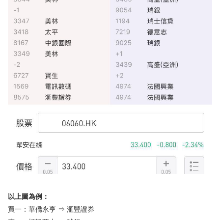
以上圖為例：
買一：華僑永亨 ⇒ 滙豐證券