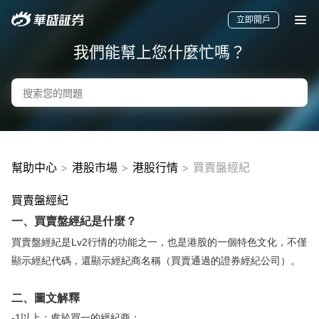
立即開戶
我們能幫上您什麼忙嗎？
幫助中心
>
港股市場
>
港股行情
>
買賣盤經紀
買賣盤經紀
要聞
快訊
美股
港股
新股
一、買賣盤經紀是什麼？
買賣盤經紀是Lv2行情的功能之一，也是港股的一個特色文化，不僅
顯示經紀代碼，還顯示經紀商名稱（買賣通過的證券經紀公司）。
二、圖文解釋
-1以上：處於買一的經紀商；