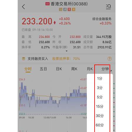
華盛APls
低時延極速交易系統
概述
AM 資產管理服務
ECM 股權資本市場服務
FICC 固定收益、外匯和大宗商品服務
WM 財富管理服務
關於我們
媒體報導