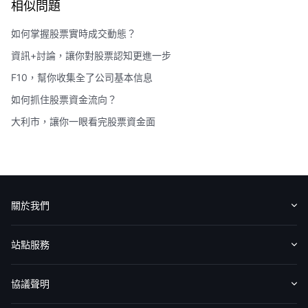
相似問題
如何掌握股票實時成交動態？
資訊+討論，讓你對股票認知更進一步
F10，幫你收集全了公司基本信息
如何抓住股票資金流向？
大利市，讓你一眼看完股票資金面
關於我們
認識華盛
媒體報導
意見反饋
站點服務
收費標準
交易工具
幫助中心
協議聲明