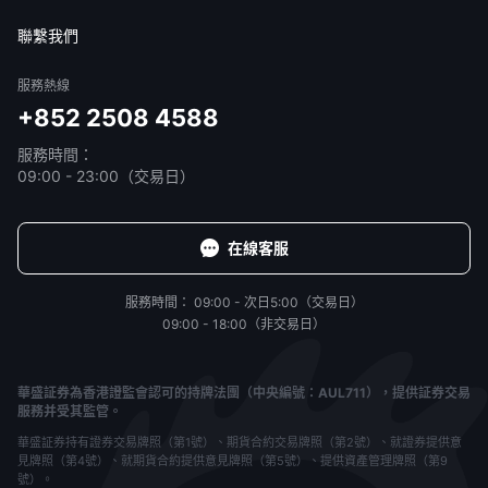
免責聲明
服務條款
隱私聲明
我的協議
聯繫我們
服務熱線
+852 2508 4588
服務時間：
09:00 - 23:00（交易日）
在線客服
服務時間：
09:00 - 次日5:00（交易日）
09:00 - 18:00（非交易日）
華盛証券為香港證監會認可的持牌法團（中央編號：AUL711），提供証券交易
服務并受其監管。
華盛証券持有證券交易牌照（第1號）、期貨合約交易牌照（第2號）、就證券提供意
見牌照（第4號）、就期貨合約提供意見牌照（第5號）、提供資產管理牌照（第9
號）。