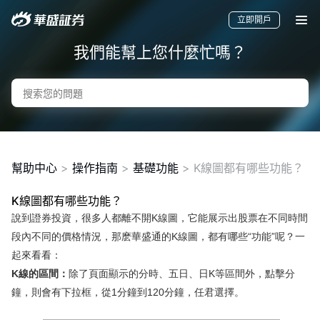
立即開戶
我們能幫上您什麼忙嗎？
幫助中心
>
操作指南
>
基礎功能
>
K線圖都有哪些功能？
K線圖都有哪些功能？
說到證券投資，很多人都離不開K線圖，它能展示出股票在不同時間
要聞
快訊
美股
港股
新股
段內不同的價格情況，那麽華盛通的K線圖，都有哪些“功能”呢？一
起來看看：
K線的區間：
除了頁面顯示的分時、五日、日K等區間外，點擊分
鐘，則會有下拉框，從1分鐘到120分鐘，任君選擇。