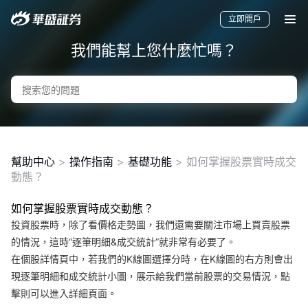
立即開戶
我們能幫上您什麼忙嗎？
幫助中心
>
操作指南
>
基礎功能
>
如何掌握股票實時成交
動態？
如何掌握股票實時成交動態？
要聞
快訊
美股
港股
新股
投資股票時，除了看價格走勢圖，我們還需要關注市場上買賣股票
的情況，這時“逐筆明細&成交統計”就非常有必要了。
在個股詳情頁中，若我們的K線圖選擇分時，在K線圖的右方則會出
現逐筆明細和成交統計小圖，展示給我們當前股票的交易情況，點
擊則可以進入詳細頁面。