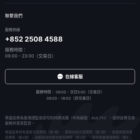
免責聲明
服務條款
隱私聲明
我的協議
聯繫我們
服務熱線
+852 2508 4588
服務時間：
09:00 - 23:00（交易日）
在線客服
服務時間：
09:00 - 次日5:00（交易日）
09:00 - 18:00（非交易日）
華盛証券為香港證監會認可的持牌法團（中央編號：AUL711），提供証券交易
服務并受其監管。
華盛証券持有證券交易牌照（第1號）、期貨合約交易牌照（第2號）、就證券提供意
見牌照（第4號）、就期貨合約提供意見牌照（第5號）、提供資產管理牌照（第9