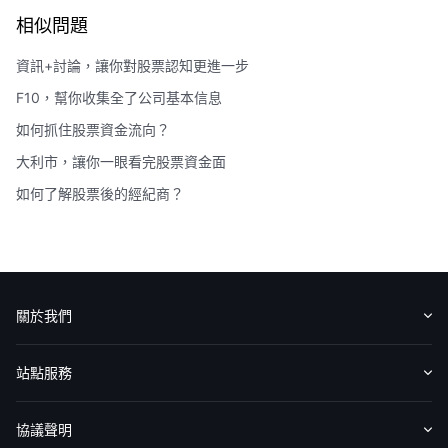
相似問題
資訊+討論，讓你對股票認知更進一步
F10，幫你收集全了公司基本信息
如何抓住股票資金流向？
大利市，讓你一眼看完股票資金面
如何了解股票後的經紀商？
關於我們
認識華盛
媒體報導
意見反饋
站點服務
收費標準
交易工具
幫助中心
協議聲明