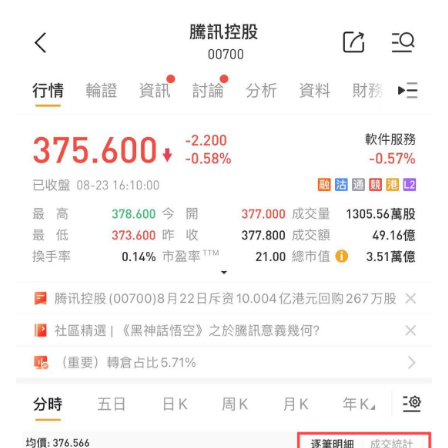
華盛APls
低時延極速交易系統
概述
AM 資產管理服務
ECM 股權資本市場服務
FICC 固定收益、外匯和大宗商品服務
WM 財富管理服務
關於我們
媒體報導