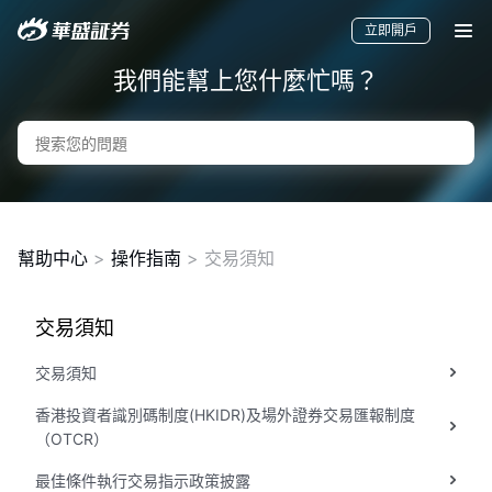
立即開戶
我們能幫上您什麼忙嗎？
幫助中心
>
操作指南
> 交易須知
交易須知
要聞
快訊
美股
港股
新股
交易須知
香港投資者識別碼制度(HKIDR)及場外證券交易匯報制度
（OTCR）
最佳條件執行交易指示政策披露