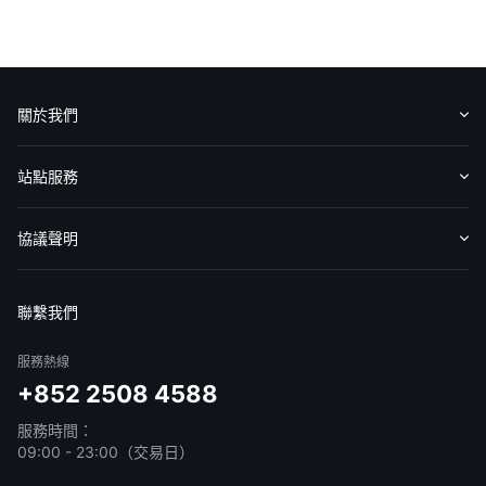
華盛APls
低時延極速交易系統
概述
AM 資產管理服務
ECM 股權資本市場服務
FICC 固定收益、外匯和大宗商品服務
WM 財富管理服務
關於我們
關於我們
媒體報導
認識華盛
媒體報導
意見反饋
站點服務
收費標準
交易工具
幫助中心
協議聲明
免責聲明
服務條款
隱私聲明
我的協議
聯繫我們
服務熱線
+852 2508 4588
服務時間：
09:00 - 23:00（交易日）