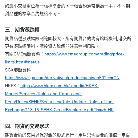
的最小交易單位為一張標準合約，一張合約通常稱為一手，不同期
華盛APls
低時延極速交易系統
貨品種的標準合約規格不同。
概述
AM 資產管理服務
ECM 股權資本市場服務
FICC 固定收益、外匯和大宗商品服務
WM 財富管理服務
三、期貨漲跌幅
期貨品種漲跌幅限制範圍較大，所有期貨合約均有熔斷機制,港交所
關於我們
媒體報導
更有漲跌幅限制，請投資人瞭解並注意控制風險。
有關CME融斷資料：
https://www.cmegroup.com/trading/price-
limits.html#metals
SGX熔斷資料：
https://www.sgx.com/derivatives/products/chinaa50?cc=CN
HKEX：
https://www.hkex.com.hk/-/media/HKEX-
Market/Services/Rules-and-Forms-and-
Fees/Rules/SEHK/Securities/Rule-Update_Rules-of-the-
Exchange/113-15-SEHK-CircuitBreaker_c.pdf?la=zh-HK
四、期貨的交易形式
期貨合約的交易以保證金的形式進行，用戶只需要合約價值一定百