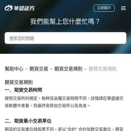
立即開戶
我們能幫上您什麼忙嗎？
幫助中心
>
期貨交易
>
期貨交易規則
>
期貨交易規則
期貨交易規則
要聞
快訊
美股
港股
新股
一、期貨交易時間
按照交易所的規定，每种貨品種交易時間不同，詳情請在華盛通交
易軟體中查看，但最终安排由交易所公告為准。
二、期貨最小交易單位
期貨的交易單位與股票不同，是以“合約” 合约张数交易單位，期貨