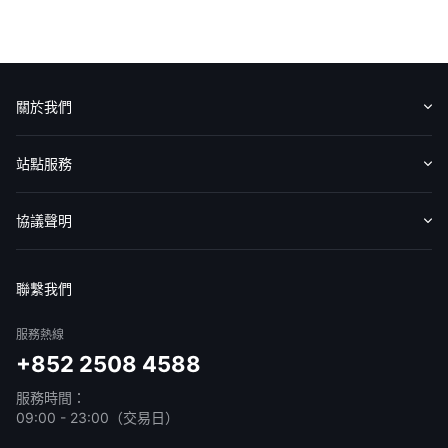
關於我們
認識華盛
媒體報導
意見反饋
站點服務
收費標準
交易工具
幫助中心
協議聲明
免責聲明
服務條款
隱私聲明
我的協議
聯繫我們
服務熱線
+852 2508 4588
服務時間：
09:00 - 23:00（交易日）