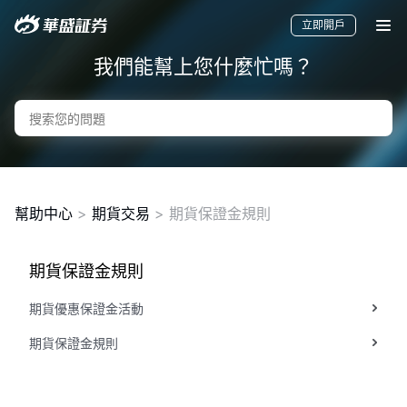
立即開戶
我們能幫上您什麼忙嗎？
幫助中心
>
期貨交易
> 期貨保證金規則
期貨保證金規則
要聞
快訊
美股
港股
新股
期貨優惠保證金活動
期貨保證金規則