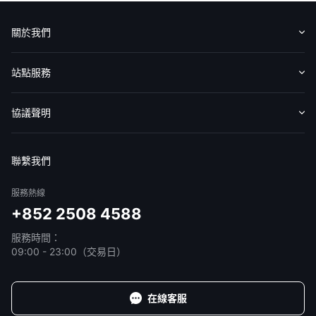
華盛APls
低時延極速交易系統
關於我們
概述
AM 資產管理服務
ECM 股權資本市場服務
FICC 固定收益、外匯和大宗商品服務
WM 財富管理服務
認識華盛
媒體報導
意見反饋
站點服務
關於我們
媒體報導
收費標準
交易工具
幫助中心
協議聲明
免責聲明
服務條款
隱私聲明
我的協議
聯繫我們
服務熱線
+852 2508 4588
服務時間：
09:00 - 23:00（交易日）
在線客服