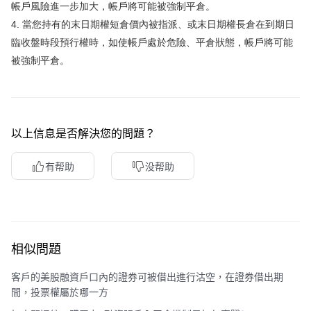
帳戶風險進一步加大，帳戶將可能被強制平倉。
華盛APls
低時延極速交易系統
4. 當您持有的末日期權短倉價內被指派、或末日期權長倉在到期日
臨收盤時段預行權時，如使帳戶處於危險、平倉狀態，帳戶將可能
概述
AM 資產管理服務
ECM 股權資本市場服務
FICC 固定收益、外匯和大宗商品服務
WM 財富管理服務
被強制平倉。
關於我們
媒體報導
以上信息是否解決您的問題？
有帮助
没帮助
相似問題
客戶的美股融資戶口內的證券可被借出進行沽空，在證券借出期
間，投票權屬於哪一方