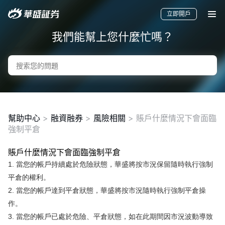
立即開戶
我們能幫上您什麼忙嗎？
幫助中心
>
融資融券
>
風險相關
>
賬戶什麼情況下會面臨
強制平倉
賬戶什麼情況下會面臨強制平倉
要聞
快訊
美股
港股
新股
1. 當您的帳戶持續處於危險狀態，華盛將按市況保留隨時執行強制
平倉的權利。
2. 當您的帳戶達到平倉狀態，華盛將按市況隨時執行強制平倉操
作。
3. 當您的帳戶已處於危險、平倉狀態，如在此期間因市況波動導致