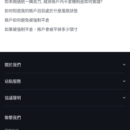
如未開通統一購買力, 融資賬戶內平倉機制是如何實踐?
如何知道我的賬戶目前處於什麼風險狀態
賬戶如何避免被強制平倉
如果被強制平倉，賬戶會被平掉多少頭寸
關於我們
認識華盛
媒體報導
意見反饋
站點服務
收費標準
交易工具
幫助中心
協議聲明
免責聲明
服務條款
隱私聲明
我的協議
聯繫我們