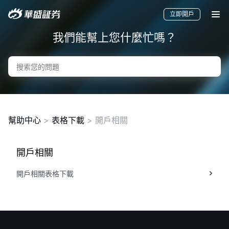
立即開戶
我們能幫上您什麼忙嗎？
幫助中心
>
表格下載
> 開戶相關
開戶相關
要聞
快訊
美股
港股
新股
開戶相關表格下載