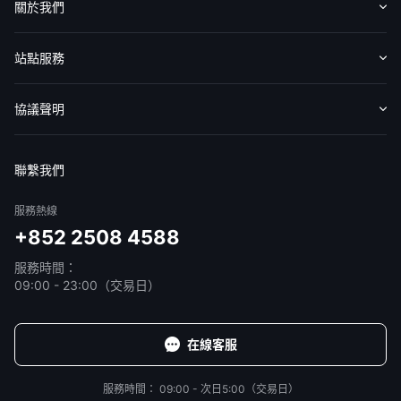
關於我們
華盛APls
低時延極速交易系統
認識華盛
媒體報導
意見反饋
站點服務
概述
AM 資產管理服務
ECM 股權資本市場服務
FICC 固定收益、外匯和大宗商品服務
WM 財富管理服務
收費標準
交易工具
幫助中心
協議聲明
關於我們
媒體報導
免責聲明
服務條款
隱私聲明
我的協議
聯繫我們
服務熱線
+852 2508 4588
服務時間：
09:00 - 23:00（交易日）
在線客服
服務時間：
09:00 - 次日5:00（交易日）